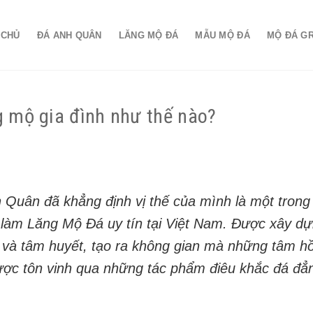
 CHỦ
ĐÁ ANH QUÂN
LĂNG MỘ ĐÁ
MẪU MỘ ĐÁ
MỘ ĐÁ G
 mộ gia đình như thế nào?
 Quân đã khẳng định vị thế của mình là một trong
c làm Lăng Mộ Đá uy tín tại Việt Nam. Được xây d
o và tâm huyết, tạo ra không gian mà những tâm h
ược tôn vinh qua những tác phẩm điêu khắc đá đẳ