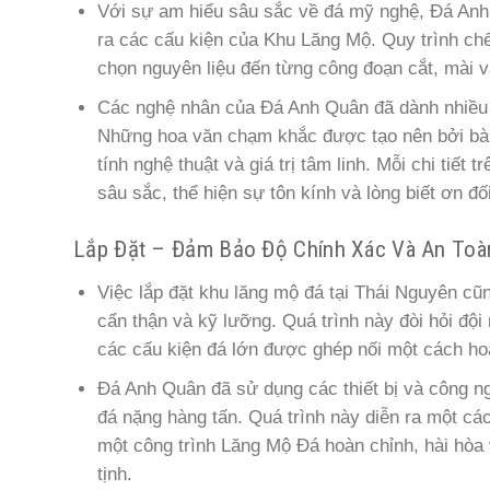
Với sự am hiểu sâu sắc về đá mỹ nghệ, Đá Anh 
ra các cấu kiện của Khu Lăng Mộ. Quy trình chế 
chọn nguyên liệu đến từng công đoạn cắt, mài 
Các nghệ nhân của Đá Anh Quân đã dành nhiều th
Những hoa văn chạm khắc được tạo nên bởi bàn
tính nghệ thuật và giá trị tâm linh. Mỗi chi ti
sâu sắc, thể hiện sự tôn kính và lòng biết ơn đối
Lắp Đặt – Đảm Bảo Độ Chính Xác Và An Toà
Việc lắp đặt khu lăng mộ đá tại Thái Nguyên c
cẩn thận và kỹ lưỡng. Quá trình này đòi hỏi độ
các cấu kiện đá lớn được ghép nối một cách ho
Đá Anh Quân đã sử dụng các thiết bị và công ngh
đá nặng hàng tấn. Quá trình này diễn ra một các
một công trình Lăng Mộ Đá hoàn chỉnh, hài hòa
tịnh.