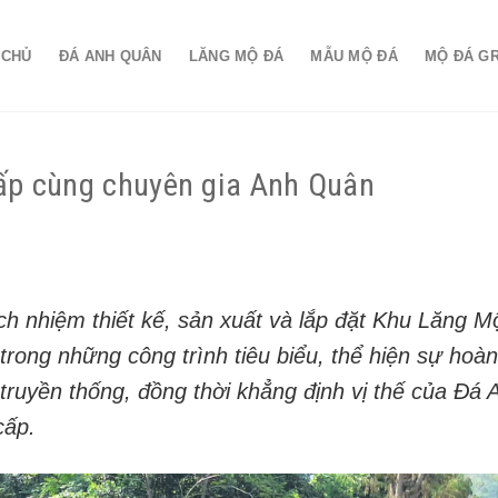
 CHỦ
ĐÁ ANH QUÂN
LĂNG MỘ ĐÁ
MẪU MỘ ĐÁ
MỘ ĐÁ G
ấp cùng chuyên gia Anh Quân
ch nhiệm thiết kế, sản xuất và lắp đặt Khu Lăng 
trong những công trình tiêu biểu, thể hiện sự hoà
truyền thống, đồng thời khẳng định vị thế của Đá 
cấp.