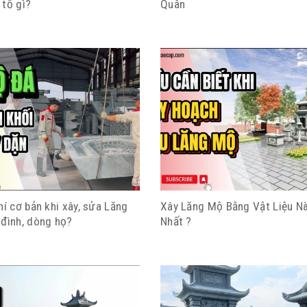
 tố gì?
Quân
hí cơ bản khi xây, sửa Lăng
Xây Lăng Mộ Bằng Vật Liệu N
 đình, dòng họ?
Nhất ?