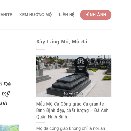
HÌNH ẢNH
RANITE
XEM HƯỚNG MỘ
LIÊN HỆ
Xây Lăng Mộ, Mộ đá
Mộ Đá
n mỹ
Anh
Mẫu Mộ đá Công giáo đá granite
Bình Định đẹp, chất lượng – Đá Anh
Quân Ninh Bình
Mộ đá công giáo không chỉ là nơi an