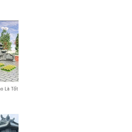
ào Là Tốt