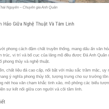
 Thái Nguyên – Chuyên gia Anh Quân
n Hảo Giữa Nghệ Thuật Và Tâm Linh
với phong cách đậm chất truyền thống, mang dấu ấn văn hó
ến trúc, vị trí và bố cục của lăng mộ đều được Đá Anh Quân 
ố phong thủy và nghệ thuật.
, chất liệu đá cao cấp, nổi bật với màu sắc trầm mặc, uy 
ng ý nghĩa phong thủy tốt, tượng trưng cho sự trường tồn 
ng nét hoa văn chạm khắc tinh xảo, mô phỏng các biểu tượ
ện sự kết nối giữa con người và cõi tâm linh.
iết