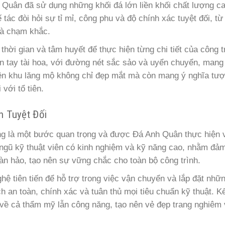
Quân đã sử dụng những khối đá lớn liền khối chất lượng ca
tác đòi hỏi sự tỉ mỉ, công phu và độ chính xác tuyệt đối, từ
và chạm khắc.
ời gian và tâm huyết để thực hiện từng chi tiết của công t
 tay tài hoa, với đường nét sắc sảo và uyển chuyển, man
ết trên khu lăng mộ không chỉ đẹp mắt mà còn mang ý nghĩa tư
 với tổ tiên.
n Tuyệt Đối
ũng là một bước quan trọng và được Đá Anh Quân thực hiện 
i ngũ kỹ thuật viên có kinh nghiệm và kỹ năng cao, nhằm đả
àn hảo, tạo nên sự vững chắc cho toàn bộ công trình.
ệ tiên tiến để hỗ trợ trong việc vận chuyển và lắp đặt nhữ
h an toàn, chính xác và tuân thủ mọi tiêu chuẩn kỹ thuật. Kế
 về cả thẩm mỹ lẫn công năng, tạo nên vẻ đẹp trang nghiêm 