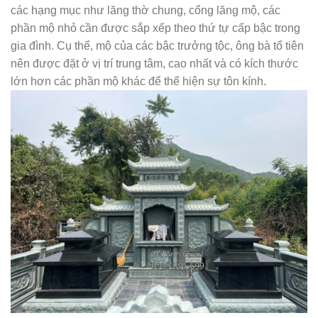
các hạng mục như lăng thờ chung, cổng lăng mộ, các
phần mộ nhỏ cần được sắp xếp theo thứ tự cấp bậc trong
gia đình. Cụ thể, mộ của các bậc trưởng tộc, ông bà tổ tiên
nên được đặt ở vị trí trung tâm, cao nhất và có kích thước
lớn hơn các phần mộ khác để thể hiện sự tôn kính.