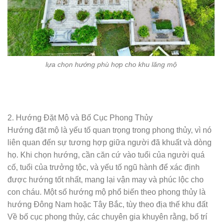
lựa chọn hướng phù hợp cho khu lăng mộ
2. Hướng Đặt Mộ và Bố Cục Phong Thủy
Hướng đặt mộ là yếu tố quan trọng trong phong thủy, vì nó
liên quan đến sự tương hợp giữa người đã khuất và dòng
họ. Khi chọn hướng, cần căn cứ vào tuổi của người quá
cố, tuổi của trưởng tộc, và yếu tố ngũ hành để xác định
được hướng tốt nhất, mang lại vận may và phúc lộc cho
con cháu. Một số hướng mộ phổ biến theo phong thủy là
hướng Đông Nam hoặc Tây Bắc, tùy theo địa thế khu đất
Về bố cục phong thủy, các chuyên gia khuyên rằng, bố trí