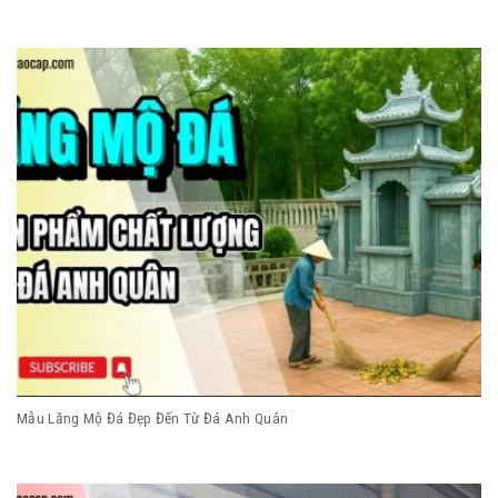
Mẫu Lăng Mộ Đá Đẹp Đến Từ Đá Anh Quân