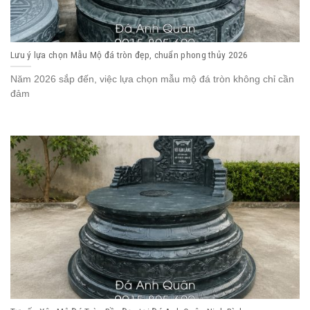
Lưu ý lựa chọn Mẫu Mộ đá tròn đẹp, chuẩn phong thủy 2026
Năm 2026 sắp đến, việc lựa chọn mẫu mộ đá tròn không chỉ cần
đảm