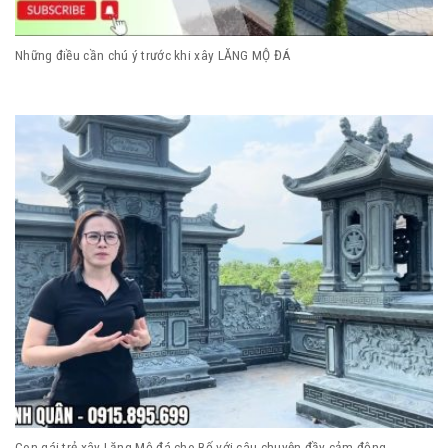
Những điều cần chú ý trước khi xây LĂNG MỘ ĐÁ
Con gái trẻ xây Lăng Mộ đá cho Bố với câu chuyện đầy cảm động