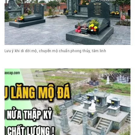
Lưu ý khi di dời mộ, chuyển mộ chuẩn phong thủy, tâm linh