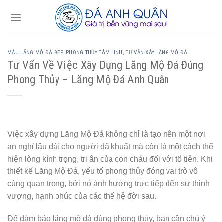
Skip
to
content
MẪU LĂNG MỘ ĐÁ ĐẸP
,
PHONG THỦY TÂM LINH
,
TƯ VẤN XÂY LĂNG MỘ ĐÁ
Tư Vấn Về Việc Xây Dựng Lăng Mộ Đá Đúng
Phong Thủy – Lăng Mộ Đá Anh Quân
Việc xây dựng Lăng Mộ Đá không chỉ là tạo nên một nơi
an nghỉ lâu dài cho người đã khuất mà còn là một cách thể
hiện lòng kính trọng, tri ân của con cháu đối với tổ tiên. Khi
thiết kế Lăng Mộ Đá, yếu tố phong thủy đóng vai trò vô
cùng quan trọng, bởi nó ảnh hưởng trực tiếp đến sự thịnh
vượng, hạnh phúc của các thế hệ đời sau.
Để đảm bảo lăng mộ đá đúng phong thủy, bạn cần chú ý