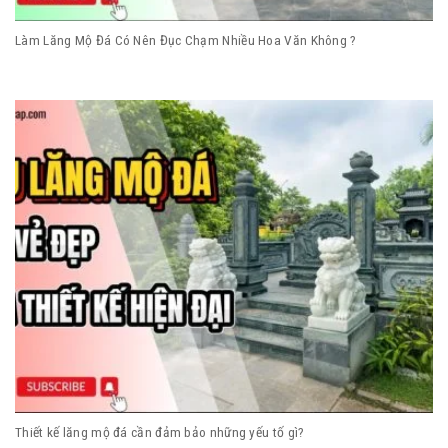
Làm Lăng Mộ Đá Có Nên Đục Chạm Nhiều Hoa Văn Không ?
Thiết kế lăng mộ đá cần đảm bảo những yếu tố gì?