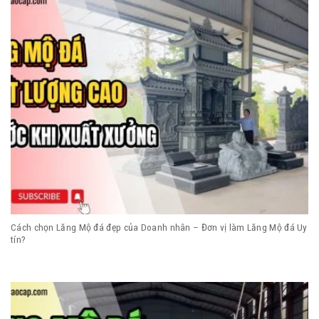
Cách chọn Lăng Mộ đá đẹp của Doanh nhân – Đơn vị làm Lăng Mộ đá Uy
tín?