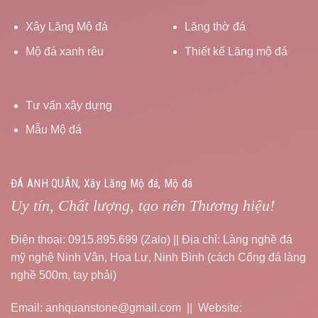
Xây Lăng Mộ đá
Lăng thờ đá
Mộ đá xanh rêu
Thiết kế Lăng mộ đá
Tư vấn xây dựng
Mẫu Mộ đá
ĐÁ ANH QUÂN, Xây Lăng Mộ đá, Mộ đá
Uy tín, Chất lượng, tạo nên Thương hiệu!
Điện thoại: 0915.895.699 (Zalo) || Địa chỉ: Làng nghề đá
mỹ nghệ Ninh Vân, Hoa Lư, Ninh Bình (cách Cổng đá làng
nghề 500m, tay phải)
Email: anhquanstone@gmail.com || Website: