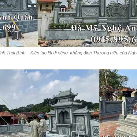
tỉnh Thái Bình – Kiến tạo lối đi riêng, khẳng định Thương hiệu của Ng