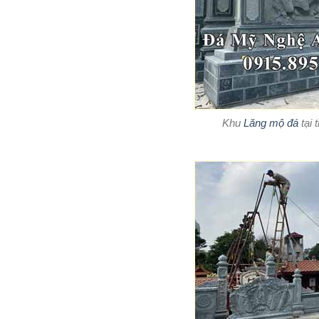
Khu
Lăng mộ đá
tại 