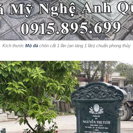
Kích thước
Mộ đá
chôn cất 1 lần (an táng 1 lần) chuẩn phong thủy