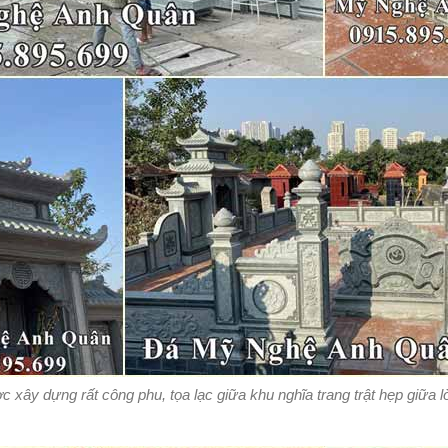
xây dựng rất công phu, tọa lạc giữa khu nghĩa trang trật hẹp giữa l