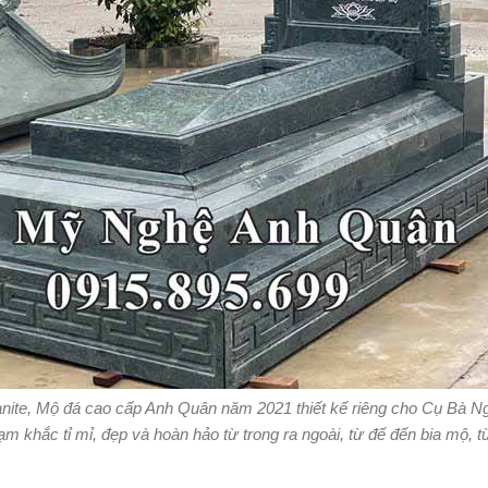
nite, Mộ đá cao cấp Anh Quân năm 2021 thiết kế riêng cho Cụ Bà N
rạm khắc tỉ mỉ, đẹp và hoàn hảo từ trong ra ngoài, từ đế đến bia mộ, 