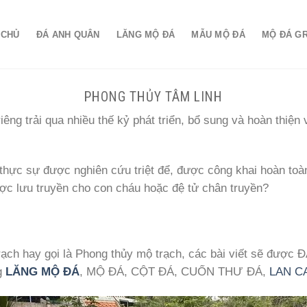
 CHỦ
ĐÁ ANH QUÂN
LĂNG MỘ ĐÁ
MẪU MỘ ĐÁ
MỘ ĐÁ G
PHONG THỦY TÂM LINH
êng trải qua nhiều thế kỷ phát triển, bổ sung và hoàn thiện
ã thực sự được nghiên cứu triệt để, được công khai hoàn to
ược lưu truyền cho con cháu hoặc đệ tử chân truyền?
ạch hay gọi là Phong thủy mộ trạch, các bài viết sẽ được
ng
LĂNG MỘ ĐÁ
, MỘ ĐÁ, CỘT ĐÁ, CUỐN THƯ ĐÁ,
LAN C