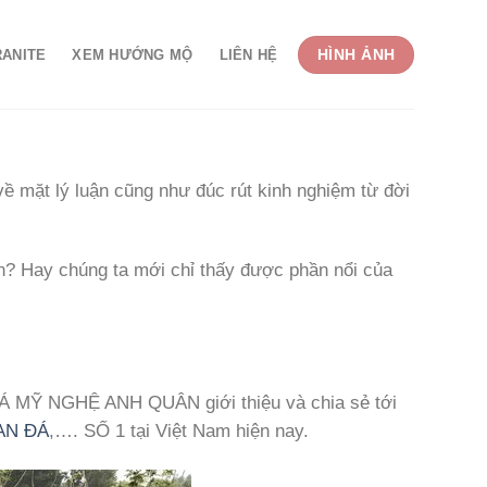
HÌNH ẢNH
RANITE
XEM HƯỚNG MỘ
LIÊN HỆ
 về mặt lý luận cũng như đúc rút kinh nghiệm từ đời
àn? Hay chúng ta mới chỉ thấy được phần nổi của
 ĐÁ MỸ NGHỆ ANH QUÂN giới thiệu và chia sẻ tới
AN ĐÁ
,…. SỐ 1 tại Việt Nam hiện nay.