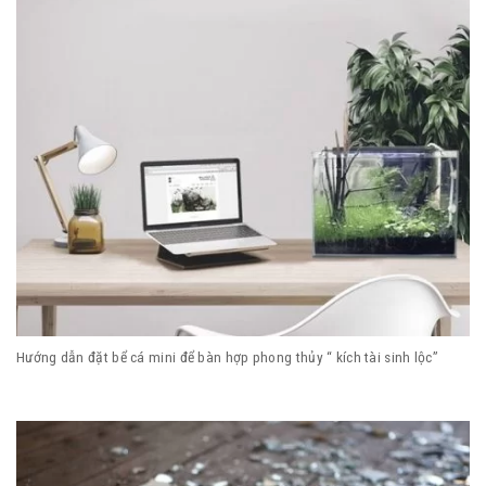
Hướng dẫn đặt bể cá mini để bàn hợp phong thủy “ kích tài sinh lộc”