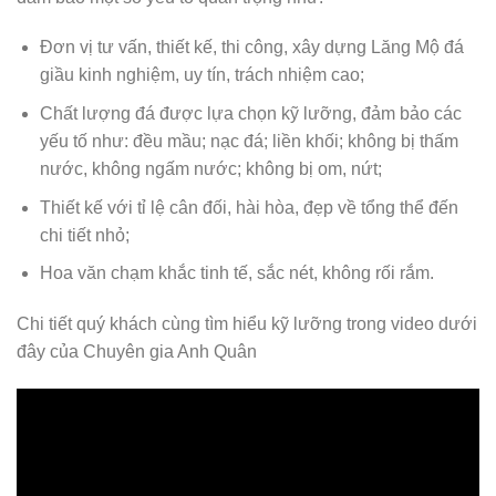
Đơn vị tư vấn, thiết kế, thi công, xây dựng Lăng Mộ đá
giầu kinh nghiệm, uy tín, trách nhiệm cao;
Chất lượng đá được lựa chọn kỹ lưỡng, đảm bảo các
yếu tố như: đều mầu; nạc đá; liền khối; không bị thấm
nước, không ngấm nước; không bị om, nứt;
Thiết kế với tỉ lệ cân đối, hài hòa, đẹp về tổng thể đến
chi tiết nhỏ;
Hoa văn chạm khắc tinh tế, sắc nét, không rối rắm.
Chi tiết quý khách cùng tìm hiểu kỹ lưỡng trong video dưới
đây của Chuyên gia Anh Quân