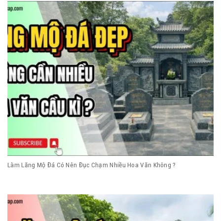
Làm Lăng Mộ Đá Có Nên Đục Chạm Nhiều Hoa Văn Không ?