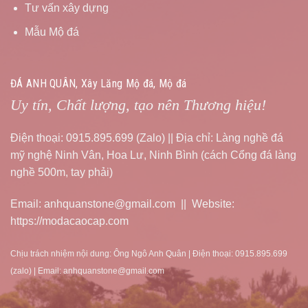
Tư vấn xây dựng
Mẫu Mộ đá
ĐÁ ANH QUÂN, Xây Lăng Mộ đá, Mộ đá
Uy tín, Chất lượng, tạo nên Thương hiệu!
Điện thoại: 0915.895.699 (Zalo) || Địa chỉ: Làng nghề đá
mỹ nghệ Ninh Vân, Hoa Lư, Ninh Bình (cách Cổng đá làng
nghề 500m, tay phải)
Email: anhquanstone@gmail.com || Website:
https://modacaocap.com
Chịu trách nhiệm nội dung: Ông Ngô Anh Quân | Điện thoại: 0915.895.699
(zalo) | Email: anhquanstone@gmail.com