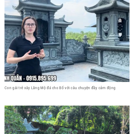
Con gái trẻ xây Lăng Mộ đá cho Bố với câu chuyện đầy cảm động