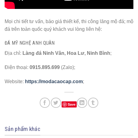
Mọi chi tiết tư vấn, báo giá thiết kế, thi công lăng mộ đá; mộ
đá trên toàn quốc quý khách vui lòng liên hệ:
ĐÁ MỸ NGHỆ ANH QUÂN
Địa chỉ:
Làng đá Ninh Vân, Hoa Lư, Ninh Bình
;
Điện thoại:
0915.895.699
(Zalo);
Website:
https://modacaocap.com
;
Save
Sản phẩm khác