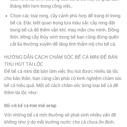
thăng tiến hơn trong công việc.
Chọn các loại rong, cây cảnh phù hợp để trang trí trong
bể cá. Đặc biệt quan trọng lựa màu sắc cây rong đặt
trong bể cá để thêm vận khí, may mắn cho mình. Đồng
thời, trồng cây thủy sinh trong bể bạn cũng đừng quên
cắt tỉa thường xuyên để tăng tính thẩm mỹ cho bể cá.
HƯỚNG DẪN CÁCH CHĂM SÓC BỂ CÁ MINI ĐỂ BÀN
THU HÚT TÀI LỘC
Để bể cá mini đặt bàn làm việc thu hút được nhiều tài lộc
cho bản thân, bạn cũng cần phải có kinh nghiệm chăm sóc
bể cá hiệu quả. Một số cách chăm sóc từng loại bể cá để
thêm tài lộc như:
Đối với bể cá mini mới setup
Với những bể cá mới thường sẽ phát sinh nhiều vấn đề
không như ý do môi trường nước cho cá chưa ổn định.