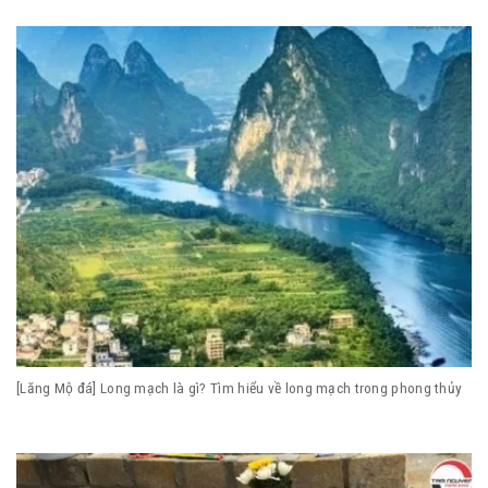
[Lăng Mộ đá] Long mạch là gì? Tìm hiểu về long mạch trong phong thủy