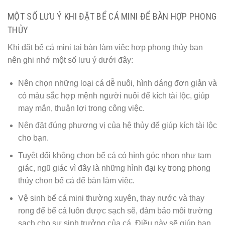
MỘT SỐ LƯU Ý KHI ĐẶT BỂ CÁ MINI ĐỂ BÀN HỢP PHONG
THỦY
Khi đặt bể cá mini tại bàn làm việc hợp phong thủy bạn
nên ghi nhớ một số lưu ý dưới đây:
Nên chọn những loại cá dễ nuôi, hình dáng đơn giản và
có màu sắc hợp mệnh người nuôi để kích tài lộc, giúp
may mắn, thuận lợi trong công việc.
Nên đặt đúng phương vị của hệ thủy để giúp kích tài lộc
cho bạn.
Tuyệt đối không chọn bể cá có hình góc nhọn như tam
giác, ngũ giác vì đây là những hình đại kỵ trong phong
thủy chọn bể cá để bàn làm việc.
Vệ sinh bể cá mini thường xuyên, thay nước và thay
rong để bể cá luôn được sạch sẽ, đảm bảo môi trường
sạch cho sự sinh trưởng của cá. Điều này sẽ giúp bạn