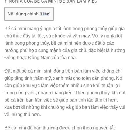
Ý NGHĨA CỦA BỂ CÁ MINI ĐỂ BÀN LÀM VIỆC
Nội dung chính
[
Hiện
]
Bể cá mini mang ý nghĩa tốt lành trong phong thủy giúp gia
chủ thúc đẩy tài lộc, sức khỏe và vận may. Với ý nghĩa tốt
lành trong phong thủy, bể cá mini nên được đặt ở các
hướng phù hợp cung mệnh của gia chủ, đặc biệt là hướng
Đông hoặc Đông Nam của tòa nhà.
Đặt một bể cá mini sinh động trên bàn làm việc không chỉ
giúp tăng tính thẩm mỹ, xanh mát cho toàn căn phòng. Nó
còn giúp khu vực làm việc thêm nhiều sinh khí, thuận lợi
trong công việc, nhanh thăng tiến. Theo phong thủy, khi đặt
bể cá trên bàn làm việc sẽ giúp bạn tỉnh táo tâm trí hơn,
xua bớt đi những khí chướng và giúp bạn làm việc thấy vui
vẻ, hứng thú hơn.
Bể cá mini để bàn thường được chọn theo nguyên tắc