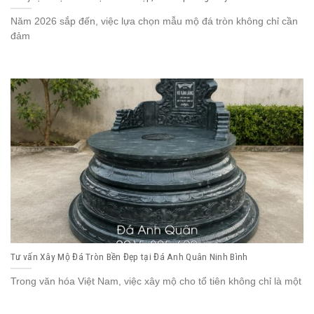
Năm 2026 sắp đến, việc lựa chọn mẫu mộ đá tròn không chỉ cần
đảm
Tư vấn Xây Mộ Đá Tròn Bền Đẹp tại Đá Anh Quân Ninh Bình
Trong văn hóa Việt Nam, việc xây mộ cho tổ tiên không chỉ là một