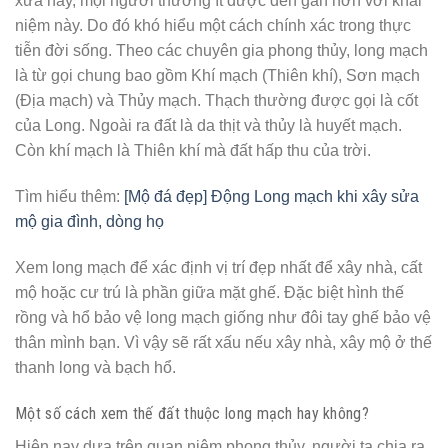
xưa nay, mọi người thường ít được đến gần hơn với khái
niệm này. Do đó khó hiểu một cách chính xác trong thực
tiễn đời sống. Theo các chuyên gia phong thủy, long mạch
là từ gọi chung bao gồm Khí mạch (Thiên khí), Sơn mạch
(Địa mạch) và Thủy mạch. Thạch thường được gọi là cốt
của Long. Ngoài ra đất là da thịt và thủy là huyết mạch.
Còn khí mạch là Thiên khí mà đất hấp thu của trời.
Tìm hiểu thêm:
[Mộ đá đẹp] Động Long mạch khi xây sửa
mộ gia đình, dòng họ
Xem long mạch để xác định vị trí đẹp nhất để xây nhà, cất
mộ hoặc cư trú là phần giữa mặt ghế. Đặc biệt hình thế
rồng và hổ bảo vệ long mạch giống như đôi tay ghế bảo vệ
thân mình bạn. Vì vậy sẽ rất xấu nếu xây nhà, xây mộ ở thế
thanh long và bạch hổ.
Một số cách xem thế đất thuộc long mạch hay không?
Hiện nay dựa trên quan niệm phong thủy, người ta chia ra