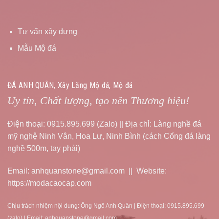
Tư vấn xây dựng
Mẫu Mộ đá
ĐÁ ANH QUÂN, Xây Lăng Mộ đá, Mộ đá
Uy tín, Chất lượng, tạo nên Thương hiệu!
Điện thoại: 0915.895.699 (Zalo) || Địa chỉ: Làng nghề đá
mỹ nghệ Ninh Vân, Hoa Lư, Ninh Bình (cách Cổng đá làng
nghề 500m, tay phải)
Email: anhquanstone@gmail.com || Website:
https://modacaocap.com
Chịu trách nhiệm nội dung: Ông Ngô Anh Quân | Điện thoại: 0915.895.699
(zalo) | Email: anhquanstone@gmail.com