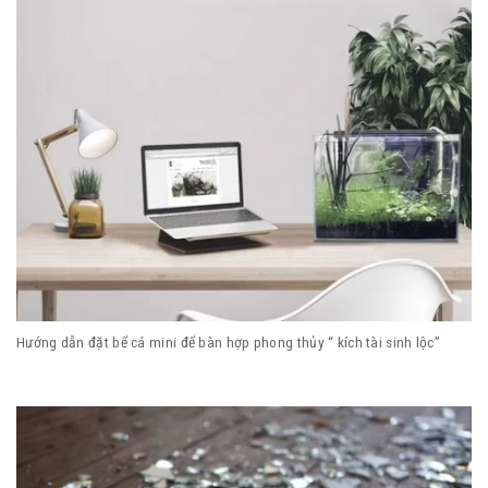
Hướng dẫn đặt bể cá mini để bàn hợp phong thủy “ kích tài sinh lộc”