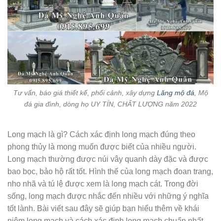
Tư vấn, báo giá thiết kế, phối cảnh, xây dựng
Lăng mộ đá
, Mộ
đá gia đình, dòng họ UY TÍN, CHẤT LƯỢNG năm 2022
Long mạch là gì? Cách xác định long mạch đúng theo
phong thủy là mong muốn được biết của nhiều người.
Long mạch thường được núi vây quanh dày đặc và được
bao bọc, bảo hộ rất tốt. Hình thế của long mạch đoan trang,
nho nhã và tú lệ được xem là long mạch cát. Trong đời
sống, long mạch được nhắc đến nhiều với những ý nghĩa
tốt lành. Bài viết sau đây sẽ giúp bạn hiểu thêm về khái
niệm long mạch và cách xác định long mạch chuẩn nhất