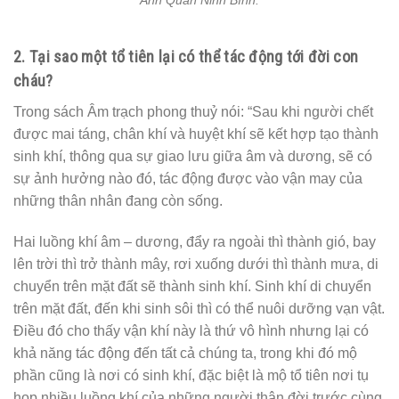
Anh Quân Ninh Bình.
2. Tại sao một tổ tiên lại có thể tác động tới đời con
cháu?
Trong sách Âm trạch phong thuỷ nói: “Sau khi người chết
được mai táng, chân khí và huyệt khí sẽ kết hợp tạo thành
sinh khí, thông qua sự giao lưu giữa âm và dương, sẽ có
sự ảnh hưởng nào đó, tác động được vào vận may của
những thân nhân đang còn sống.
Hai luồng khí âm – dương, đẩy ra ngoài thì thành gió, bay
lên trời thì trở thành mây, rơi xuống dưới thì thành mưa, di
chuyển trên mặt đất sẽ thành sinh khí. Sinh khí di chuyển
trên mặt đất, đến khi sinh sôi thì có thể nuôi dưỡng vạn vật.
Điều đó cho thấy vận khí này là thứ vô hình nhưng lại có
khả năng tác động đến tất cả chúng ta, trong khi đó mộ
phần cũng là nơi có sinh khí, đặc biệt là mộ tổ tiên nơi tụ
họp nhiều luồng khí của những người thân đời trước cùng