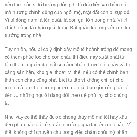
nên thơ, còn vị trí hướng đông thì là đối diện với hẻm núi,
mà hướng chính đông của ngôi mộ, mặt đất còn bị sụp đổ.
Vị trí đông nam là tốn quái, là con gái lớn trong nhà. Vị trí
chính đông là chấn quái trong Bát quái đối ứng với con trai
trưởng trong nhà.
Tuy nhiên, nếu ai có ý định xây mộ tổ hoành tráng để mong
có thêm phúc lộc cho con cháu thì điều này xuất phát từ
tâm tham, người đã mất sẽ cảm nhận được điều này và họ
càng sân hận, khó giải thoát. Vì thế, nếu có thể chính bản
thân con cháu cũng phải biết tu tập vì không chỉ lợi cho
mình mà lợi cho những người đã mất bao gồm ông bà, tổ
tiên,… những người đang dõi theo để phù trợ cho chúng
ta.
Như vậy có thể thấy được phong thủy mồ mả tốt hay xấu
đều phần nào đó có sự ảnh hưởng qua lại tới con cháu. Vì
thế, không chỉ chuyên chú trong việc chăm chút mộ phần