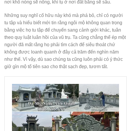
nơi khô nóng sẽ nông, khí tụ ở nơi đất bằng sẽ sâu.
Những suy nghĩ cố hữu này khó mà phá bỏ, chỉ có người
tu tập và hiểu biết mới tin rằng ngôi mộ không quan trọng
bằng việc họ tu tập để chuyển sang cảnh giới khác, tuân
theo quy luật luân hồi của vũ trụ. Ta cũng chẳng thể ép một
người đã mất rằng họ phải tìm cách để siêu thoát chứ
không được loanh quanh ở đây cả trăm đến nghìn năm
như thế. Vì vậy, dù sao chúng ta cũng luôn phải có ý thức
giữ gìn mộ tổ tiên sao cho thật sạch đẹp, tươm tất.