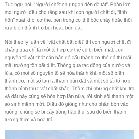
Tục ngữ nói: “Người chết như ngọn đèn đã tắt”. Phần lớn
mọi người đều cho rằng sau khi con người chết đi, “linh
hồn” xuất khỏi cơ thể, bên trong cơ thể bốc cháy hoặc thối
rữa biến thành tro bụi hoặc bùn đất
Nói theo lý luận về “vật chất bất diệt” thì con người chết đi
chẳng qua chỉ là một tổ hợp cơ thể cũ bị biến mất, còn
nguyên tố vật chất căn bản để cấu thành cơ thể đó thì mãi
mãi trường tồn bất diệt. Thông qua tác động của nước và
lửa, có một số nguyên tố sẽ hóa thành khí, một số biến
thành tro, một số tan ra thành bùn đất và một số tái tổ hợp
thành hình thức vật chất khác. Thậm chí những chất khí, tro
và đất này cũng sẽ hóa hợp lần nữa, rồi sinh sôi thành một
số sinh mệnh mới. Điều đó giống như cho phân bón vào
ruộng, chúng sẽ bị cây trồng hấp thụ, sau đó biến thành
lương thực và hoa trái.