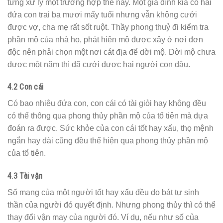
từng xử lý một trường hợp thế này. Một gia đình kia có hai
đứa con trai ba mươi mấy tuổi nhưng vẫn không cưới
được vợ, cha mẹ rất sốt ruột. Thầy phong thuỷ đi kiểm tra
phần mộ của nhà họ, phát hiện mộ được xây ở nơi đơn
độc nên phải chọn một nơi cát địa để dời mộ. Dời mộ chưa
được một năm thì đã cưới được hai người con dâu.
4.2 Con cái
Có bao nhiêu đứa con, con cái có tài giỏi hay không đều
có thể thông qua phong thủy phần mộ của tổ tiên mà dựa
đoán ra được. Sức khỏe của con cái tốt hay xấu, thọ mệnh
ngắn hay dài cũng đều thể hiện qua phong thủy phần mộ
của tổ tiên.
4.3 Tài vận
Số mạng của một người tốt hay xấu đều do bát tự sinh
thần của người đó quyết định. Nhưng phong thủy thì có thể
thay đổi vận may của người đó. Ví dụ, nếu như số của