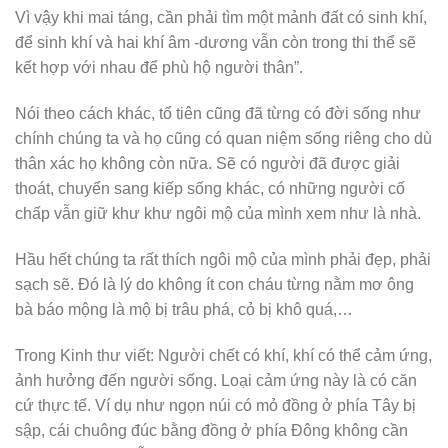
Vì vậy khi mai táng, cần phải tìm một mảnh đất có sinh khí,
để sinh khí và hai khí âm -dương vẫn còn trong thi thể sẽ
kết hợp với nhau để phù hộ người thân”.
Nói theo cách khác, tổ tiên cũng đã từng có đời sống như
chính chúng ta và họ cũng có quan niệm sống riêng cho dù
thân xác họ không còn nữa. Sẽ có người đã được giải
thoát, chuyển sang kiếp sống khác, có những người cố
chấp vẫn giữ khư khư ngôi mộ của mình xem như là nhà.
Hầu hết chúng ta rất thích ngôi mộ của mình phải đẹp, phải
sạch sẽ. Đó là lý do không ít con cháu từng nằm mơ ông
bà báo mộng là mộ bị trâu phá, cỏ bị khô quá,…
Trong Kinh thư viết: Người chết có khí, khí có thể cảm ứng,
ảnh hưởng đến người sống. Loại cảm ứng này là có căn
cứ thực tế. Ví dụ như ngọn núi có mỏ đồng ở phía Tây bị
sập, cái chuông đúc bằng đồng ở phía Đông không cần