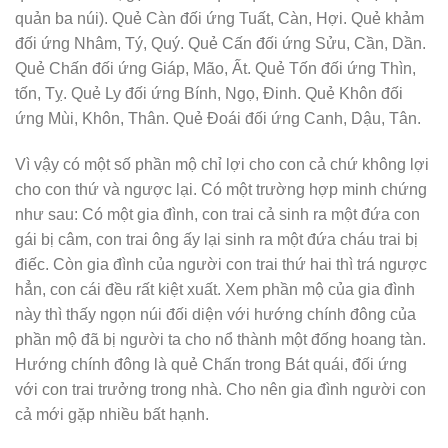
quản ba núi). Quẻ Càn đối ứng Tuất, Càn, Hợi. Quẻ khảm
đối ứng Nhâm, Tý, Quý. Quẻ Cấn đối ứng Sửu, Cần, Dần.
Quẻ Chấn đối ứng Giáp, Mão, Ất. Quẻ Tốn đối ứng Thìn,
tốn, Tỵ. Quẻ Ly đối ứng Bính, Ngọ, Đinh. Quẻ Khôn đối
ứng Mùi, Khôn, Thân. Quẻ Đoái đối ứng Canh, Dậu, Tân.
Vì vậy có một số phần mộ chỉ lợi cho con cả chứ không lợi
cho con thứ và ngược lại. Có một trường hợp minh chứng
như sau: Có một gia đình, con trai cả sinh ra một đứa con
gái bị câm, con trai ông ấy lại sinh ra một đứa cháu trai bị
điếc. Còn gia đình của người con trai thứ hai thì trá ngược
hẳn, con cái đều rất kiệt xuất. Xem phần mộ của gia đình
này thì thấy ngọn núi đối diện với hướng chính đông của
phần mộ đã bị người ta cho nổ thành một đống hoang tàn.
Hướng chính đông là quẻ Chấn trong Bát quái, đối ứng
với con trai trưởng trong nhà. Cho nên gia đình người con
cả mới gặp nhiều bất hạnh.