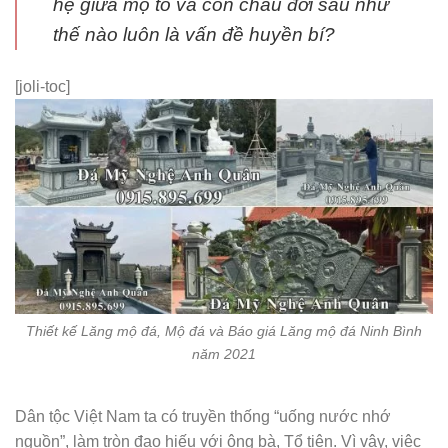
hệ giữa mộ tổ và con cháu đời sau như
thế nào luôn là vấn đề huyền bí?
[joli-toc]
Thiết kế Lăng mộ đá, Mộ đá và Báo giá Lăng mộ đá Ninh Bình
năm 2021
Dân tộc Việt Nam ta có truyền thống “uống nước nhớ
nguồn”, làm tròn đạo hiếu với ông bà, Tổ tiên. Vì vậy, việc