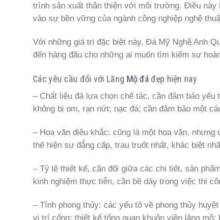
trình sản xuất thân thiện với môi trường. Điều nà
vào sự bền vững của ngành công nghiệp nghệ thuậ
Với những giá trị đặc biệt này, Đá Mỹ Nghệ Anh Quâ
đến hàng đầu cho những ai muốn tìm kiếm sự hoàn h
Các yêu cầu đối với Lăng
Mộ đá
đẹp hiện nay
– Chất liệu đá lựa chọn chế tác, cần đảm bảo yếu
không bị om, rạn nứt; nạc đá; cần đảm bảo một cá
– Hoa văn điêu khắc: cũng là một hoa văn, nhưng đ
thể hiện sự đẳng cấp, trau truốt nhất, khác biệt n
– Tỷ lệ thiết kế, cân đối giữa các chi tiết, sản ph
kinh nghiệm thực tiễn, cần bề dày trong việc thi c
– Tính phong thủy: các yếu tố về phong thủy huyệt
vị trí cổng; thiết kế tổng quan khuôn viên lăng mộ