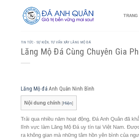
Skip
to
TRANG
content
TIN TỨC - SỰ KIỆN
,
TƯ VẤN XÂY LĂNG MỘ ĐÁ
Lăng Mộ Đá Cùng Chuyên Gia P
Lăng Mộ đá
Anh Quân Ninh Bình
Nội dung chính
[
Hiện
]
Trải qua nhiều năm hoạt động, Đá Anh Quân đã khẳn
lĩnh vực làm Lăng Mộ Đá uy tín tại Việt Nam. Được
ra không gian mà những tâm hồn yên bình của ngư