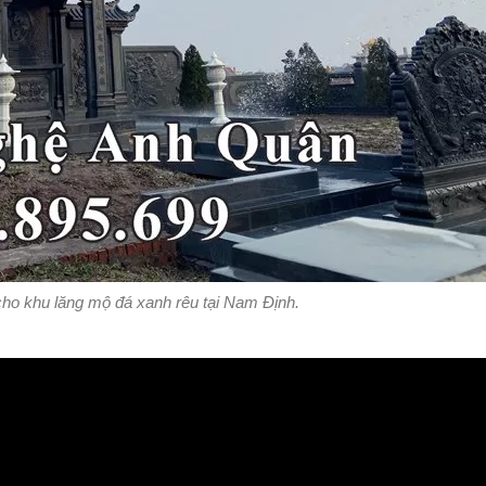
ho khu lăng mộ đá xanh rêu tại Nam Định.