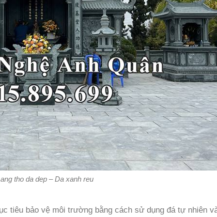
Lang tho da dep – Da xanh reu
c tiêu bảo vệ môi trường bằng cách sử dụng đá tự nhiên v