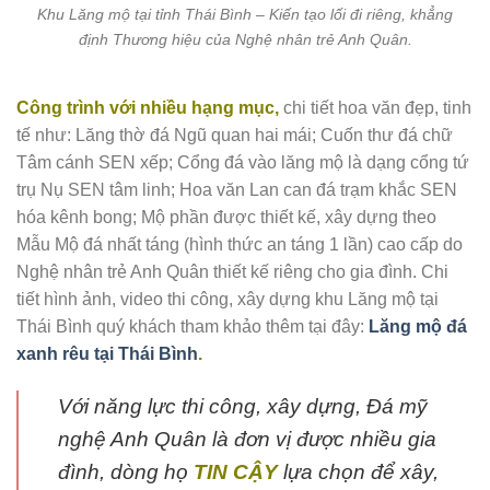
Khu Lăng mộ tại tỉnh Thái Bình – Kiến tạo lối đi riêng, khẳng
định Thương hiệu của Nghệ nhân trẻ Anh Quân.
Công trình với nhiều hạng mục,
chi tiết hoa văn đẹp, tinh
tế như: Lăng thờ đá Ngũ quan hai mái; Cuốn thư đá chữ
Tâm cánh SEN xếp; Cổng đá vào lăng mộ là dạng cổng tứ
trụ Nụ SEN tâm linh; Hoa văn Lan can đá trạm khắc SEN
hóa kênh bong; Mộ phần được thiết kế, xây dựng theo
Mẫu Mộ đá nhất táng (hình thức an táng 1 lần) cao cấp do
Nghệ nhân trẻ Anh Quân thiết kế riêng cho gia đình. Chi
tiết hình ảnh, video thi công, xây dựng khu Lăng mộ tại
Thái Bình quý khách tham khảo thêm tại đây:
Lăng mộ đá
xanh rêu tại Thái Bình
.
Với năng lực thi công, xây dựng, Đá mỹ
nghệ Anh Quân là đơn vị được nhiều gia
đình, dòng họ
TIN CẬY
lựa chọn để xây,