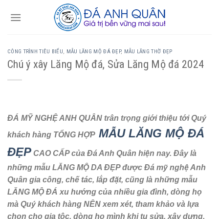
Skip
to
content
CÔNG TRÌNH TIÊU BIỂU
,
MẪU LĂNG MỘ ĐÁ ĐẸP
,
MẪU LĂNG THỜ ĐẸP
Chú ý xây Lăng Mộ đá, Sửa Lăng Mộ đá 2024
ĐÁ MỸ NGHỆ ANH QUÂN trân trọng giới thiệu tới Quý
MẪU LĂNG MỘ ĐÁ
khách hàng TỔNG HỢP
ĐẸP
CAO CẤP của Đá Anh Quân hiện nay. Đây là
những mẫu LĂNG MỘ DA ĐẸP được Đá mỹ nghệ Anh
Quân gia công, chế tác, lắp đặt, cũng là những mẫu
LĂNG MỘ ĐÁ xu hướng của nhiều gia đình, dòng họ
mà Quý khách hàng NÊN xem xét, tham khảo và lựa
chọn cho gia tộc, dòng họ mình khi tu sửa, xây dựng,