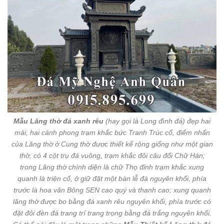
Mẫu Lăng thờ đá xanh rêu
(hay gọi là Long đình đá) đẹp hai
mái, hai cánh phong trạm khắc bức Tranh Trúc cổ, điểm nhấn
của Lăng thờ ở Cung thờ được thiết kế rộng giống như một gian
thờ, có 4 cột trụ đá vuông, trạm khắc đôi câu đối Chữ Hán;
trong Lăng thờ chính diện là chữ Thọ đỉnh trạm khắc xung
quanh là triện cổ, ở giữ đặt một bàn lễ đá nguyên khối, phía
trước là hoa văn Bông SEN cao quý và thanh cao; xung quanh
lăng thờ được bo bằng đá xanh rêu nguyên khối, phía trước có
đặt đôi đèn đá trang trí trang trọng bằng đá trắng nguyên khối.