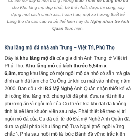
Có thể nói đây là một trong những
Mẫu Thiết kế Lăng thờ đá
cho Khu lăng mộ đẹp nhất, bề thế nhất, được thi công, xây
dựng một cách chính xác, hoàn hảo, một xu hướng thiết kế
Lăng thờ đá cao cấp và bề thế hiện nay do
Nghệ nhân trẻ Anh
Quân
thực hiện.
Khu lăng mộ đá nhà anh Trung – Việt Trì, Phú Thọ
Đây là
khu lăng mộ đá
của gia đình Anh Trung ở Việt trì
Phú Thọ.
Khu lăng mộ
có
kích thước 5,54m x
6,8m,
trong khu lăng có một ngôi mộ đá nhỏ có sẵn mà gia
đình anh đã làm cho Cụ Ông từ khi cụ mất vào những năm
2000. Ban đầu khi
Đá Mỹ Nghệ
Anh Quân nhận thiết kế và
thi công khu lăng mộ, chúng tôi đã phải đưa ra rất nhiều
phương án vì ngôi mộ của Cụ trước kia khi đặt đã không
tính là sẽ làm khuôn viên sau này. Phải thiết kế theo vị trí
ngôi mộ đá của Cụ đã có, từ đó Đá mỹ Nghệ Anh Quân đã
đưa ra giải pháp Khu lăng mộ Tựa Ngai (thế ngồi vững
chắc ). Phía sau ngôi mộ là bức Bành đá vững trắc kiên