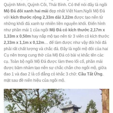
Quỳnh Minh, Quỳnh Côi, Thái Bình. Có thể nói đây là ngôi
Mộ Đá đôi xanh hai mái
đẹp nhất Việt Nam.Ngôi Mộ Đá
với
kích thước rộng 2,33m dài 3,22m
được tạo nên từ
những khối đá xanh tự nhiên liền nguyên khối. Điển hình
như phần mái 1 của ngôi
Mộ Đá có kích thước 2,17m x
1,33m x 0,50m
hay nắp mộ tạo nên từ 3 viên có kích thước
2,33m x 1,1m x 0,12m
… để làm được như vậy đòi hỏi đá
phải rất chất lượng và chắc đá. Đây là ngôi mộ đôi của hai
Cụ nên trong cung thờ của Mộ Đá có bài vị khắc tên các
cụ. Toàn bộ ngôi Mộ Đá được làm theo lối cổ, phần mái
được băm nhám tạo nên sự chắc chắn cho ngôi mộ, giữa
đao 1 và đao 2 là cổ đẳng có khắc 3 chữ:
Cầu Tất Ứng
.
mặt sau đề niên hiệu của ngôi mộ.