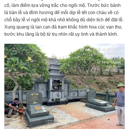
cố, làm điểm tựa vững trắc cho ngôi mộ. Trước bức bành
là bàn lễ và đỉnh hương để mỗi dịp lễ tết con cháu về có
chỗ bầy lễ vì ngôi mộ khá nhỏ không đủ diện tích để đặt lễ.
Xung quang là lan can đá trạm khắc hình hoa cúc vạn thọ,
trước khu lăng là bộ tứ trụ nhìn rất uy linh và thành kính.