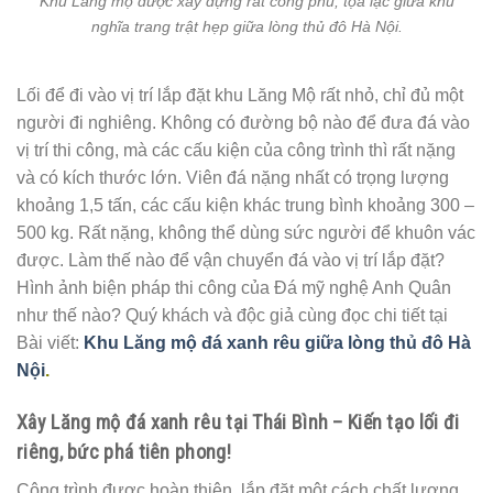
Khu Lăng mộ được xây dựng rất công phu, tọa lạc giữa khu
nghĩa trang trật hẹp giữa lòng thủ đô Hà Nội.
Lối để đi vào vị trí lắp đặt khu Lăng Mộ rất nhỏ, chỉ đủ một
người đi nghiêng. Không có đường bộ nào để đưa đá vào
vị trí thi công, mà các cấu kiện của công trình thì rất nặng
và có kích thước lớn. Viên đá nặng nhất có trọng lượng
khoảng 1,5 tấn, các cấu kiện khác trung bình khoảng 300 –
500 kg. Rất nặng, không thể dùng sức người để khuôn vác
được. Làm thế nào để vận chuyển đá vào vị trí lắp đặt?
Hình ảnh biện pháp thi công của Đá mỹ nghệ Anh Quân
như thế nào? Quý khách và độc giả cùng đọc chi tiết tại
Bài viết:
Khu Lăng mộ đá xanh rêu giữa lòng thủ đô Hà
Nội
.
Xây Lăng mộ đá xanh rêu tại Thái Bình – Kiến tạo lối đi
riêng, bức phá tiên phong!
Công trình được hoàn thiện, lắp đặt một cách chất lượng