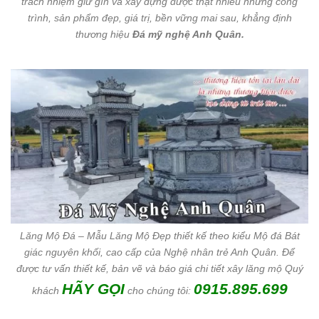
trách nhiệm giữ gìn và xây dựng được thật nhiều những công
trình, sản phẩm đẹp, giá trị, bền vững mai sau, khẳng định
thương hiệu
Đá mỹ nghệ Anh Quân.
Lăng Mộ Đá – Mẫu Lăng Mộ Đẹp thiết kế theo kiểu Mộ đá Bát
giác nguyên khối, cao cấp của Nghệ nhân trẻ Anh Quân. Để
được tư vấn thiết kế, bản vẽ và báo giá chi tiết xây lăng mộ Quý
HÃY GỌI
0915.895.699
khách
cho chúng tôi: