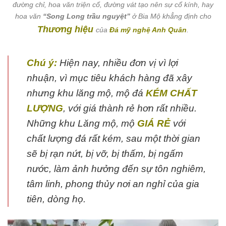
đường chỉ, hoa văn triện cổ, đường vát tạo nên sự cổ kính, hay
hoa văn
“Song Long trầu nguyệt”
ở Bia Mộ khẳng định cho
Thương hiệu
của
Đá mỹ nghệ Anh Quân
.
Chú ý:
Hiện nay, nhiều đơn vị vì lợi
nhuận, vì mục tiêu khách hàng đã xây
nhưng khu lăng mộ, mộ đá
KÉM CHẤT
LƯỢNG
, với giá thành rẻ hơn rất nhiều.
Những khu Lăng mộ, mộ
GIÁ RẺ
với
chất lượng đá rất kém, sau một thời gian
sẽ bị rạn nứt, bị vỡ, bị thấm, bị ngấm
nước, làm ảnh hưởng đến sự tôn nghiêm,
tâm linh, phong thủy nơi an nghỉ của gia
tiên, dòng họ.