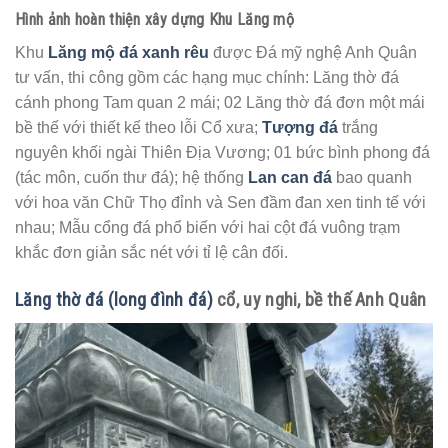
Hình ảnh hoàn thiện xây dựng Khu Lăng mộ
Khu
Lăng mộ đá xanh rêu
được Đá mỹ nghệ Anh Quân
tư vấn, thi công gồm các hạng mục chính: Lăng thờ đá
cánh phong Tam quan 2 mái; 02 Lăng thờ đá đơn một mái
bề thế với thiết kế theo lỗi Cổ xưa;
Tượng đá
trắng
nguyên khối ngài Thiên Địa Vương; 01 bức bình phong đá
(tác môn, cuốn thư đá); hệ thống
Lan can đá
bao quanh
với hoa văn Chữ Thọ đỉnh và Sen đầm đan xen tinh tế với
nhau; Mẫu cổng đá phổ biến với hai cột đá vuông trạm
khắc đơn giản sắc nét với tỉ lệ cân đối.
Lăng thờ đá (long đình đá)
cổ, uy nghi, bề thế Anh Quân