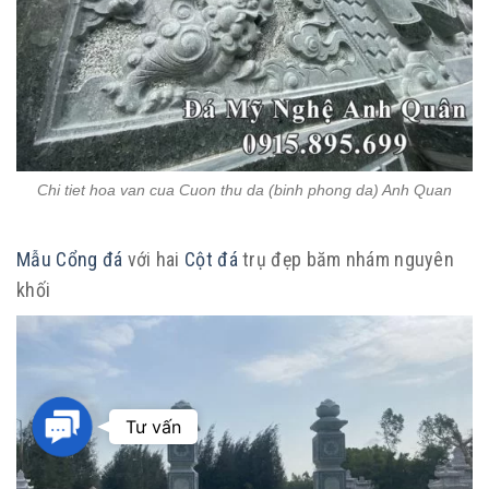
Chi tiet hoa van cua Cuon thu da (binh phong da) Anh Quan
Mẫu Cổng đá
với hai
Cột đá
trụ đẹp băm nhám nguyên
khối
Contact
Tư vấn
Us