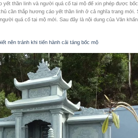
 yết thần linh và người quá cố tại mộ để xin phép được bố
chủ cần thắp hương cáo yết thần linh ở cả nghĩa trang mới. 
à người quá cố tại mộ mới. Sau đây là nội dung của Văn khấ
ết nên tránh khi tiến hành cải táng bốc mộ