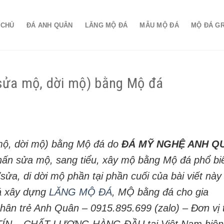
 CHỦ
ĐÁ ANH QUÂN
LĂNG MỘ ĐÁ
MẪU MỘ ĐÁ
MỘ ĐÁ G
 sửa mộ, dời mộ) bằng Mộ đá
 mộ, dời mộ) bằng Mộ đá do
ĐÁ MỸ NGHỆ ANH Q
khấn sửa mộ, sang tiểu, xây mộ bằng Mộ đá phổ bi
sửa, di dời mộ phần tại phần cuối của bài viết này
iá xây dựng
LĂNG MỘ ĐÁ
, MỘ bằng đá cho gia
 nhân trẻ Anh Quân – 0915.895.699 (zalo) – Đơn vị 
 TÍN – CHẤT LƯỢNG HÀNG ĐẦU tại Việt Nam hiện