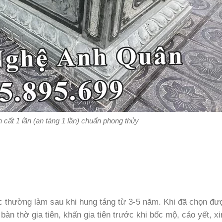
cất 1 lần (an táng 1 lần) chuẩn phong thủy
iệc thường làm sau khi hung táng từ 3-5 năm. Khi đã chọn đ
bàn thờ gia tiên, khấn gia tiên trước khi bốc mộ, cáo yết, x