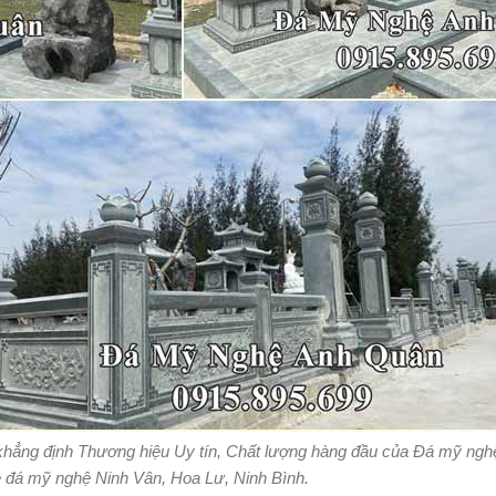
 khẳng định Thương hiệu Uy tín, Chất lượng hàng đầu của Đá mỹ ngh
 đá mỹ nghệ Ninh Vân, Hoa Lư, Ninh Bình.