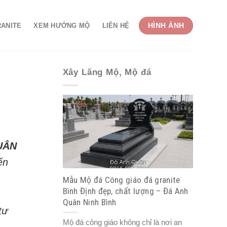
HÌNH ẢNH
RANITE
XEM HƯỚNG MỘ
LIÊN HỆ
Xây Lăng Mộ, Mộ đá
UÂN
ến
Mẫu Mộ đá Công giáo đá granite
Bình Định đẹp, chất lượng – Đá Anh
Quân Ninh Bình
tư
Mộ đá công giáo không chỉ là nơi an