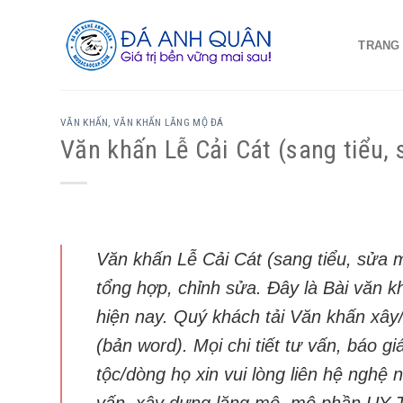
Skip
to
TRANG
content
VĂN KHẤN, VĂN KHẤN LĂNG MỘ ĐÁ
Văn khấn Lễ Cải Cát (sang tiểu,
Văn khấn Lễ Cải Cát (sang tiểu, sửa
tổng hợp, chỉnh sửa. Đây là Bài văn 
hiện nay. Quý khách tải Văn khấn xây/
(bản word). Mọi chi tiết tư vấn, báo g
tộc/dòng họ xin vui lòng liên hệ nghệ
vấn, xây dựng lăng mộ, mộ phần UY