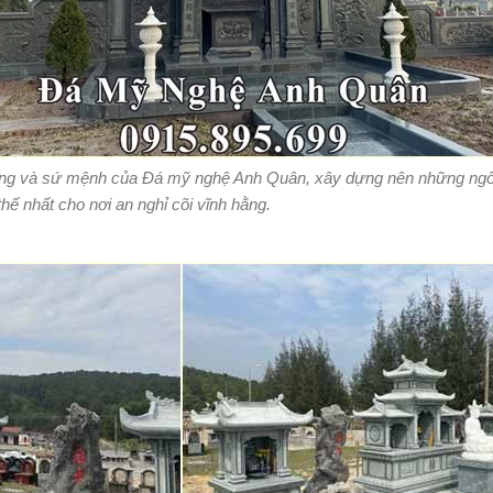
vọng và sứ mệnh của Đá mỹ nghệ Anh Quân, xây dựng nên những ngô
thế nhất cho nơi an nghỉ cõi vĩnh hằng.