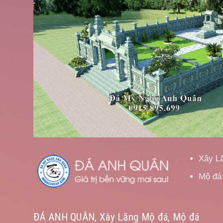
Xây L
Mộ đá
ĐÁ ANH QUÂN, Xây Lăng Mộ đá, Mộ đá