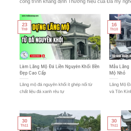
công trình khẳng định Thương hiệu của Đá mỹ ng
23
16
Th9
Th10
Làm Lăng Mộ Đá Liền Nguyên Khối Bền
Mẫu Lăng 
Đẹp Cao Cấp
Mộ Nhỏ
Lăng mộ đá nguyên khối ít ghép nối từ
Lăng Mộ Đá
chất liệu đá xanh rêu tự
và Tôn Kí
30
30
Th11
Th11