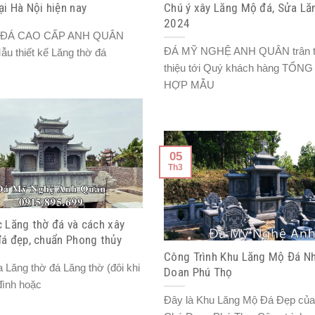
i Hà Nội hiện nay
Chú ý xây Lăng Mộ đá, Sửa L
2024
 ĐÁ CAO CẤP ANH QUÂN
ĐÁ MỸ NGHỆ ANH QUÂN trân tr
Mẫu thiết kế Lăng thờ đá
thiệu tới Quý khách hàng TỔNG
HỢP MẪU
05
Th3
 Lăng thờ đá và cách xây
đá đẹp, chuẩn Phong thủy
Công Trình Khu Lăng Mộ Đá N
 Lăng thờ đá Lăng thờ (đôi khi
Doan Phú Thọ
 đình hoặc
Đây là Khu Lăng Mộ Đá Đẹp của 