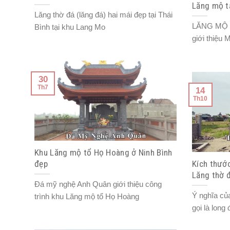
Lăng mộ tạ
Lăng thờ đá (lăng đá) hai mái đẹp tại Thái
LĂNG MỘ
Bình tại khu Lang Mo
giới thiệu 
30
Th7
14
Th10
Khu Lăng mộ tổ Họ Hoàng ở Ninh Bình
đẹp
Kích thước
Lăng thờ 
Đá mỹ nghệ Anh Quân giới thiệu công
Ý nghĩa của
trình khu Lăng mộ tổ Họ Hoàng
gọi là long