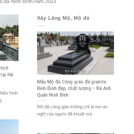
mộ đá Ninh Bình năm 2023
Xây Lăng Mộ, Mộ đá
tích
tại Hà
Mẫu Mộ đá Công giáo đá granite
Bình Định đẹp, chất lượng – Đá Anh
iệu hình
Quân Ninh Bình
g
Mộ đá công giáo không chỉ là nơi an
nghỉ của người đã khuất mà