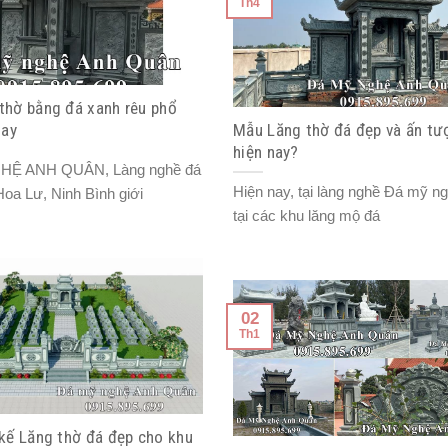
Th4
thờ bằng đá xanh rêu phổ
nay
Mẫu Lăng thờ đá đẹp và ấn tư
hiện nay?
HỆ ANH QUÂN, Làng nghề đá
Hiện nay, tại làng nghề Đá mỹ n
Hoa Lư, Ninh Bình giới
tại các khu lăng mộ đá
02
Th1
 kế Lăng thờ đá đẹp cho khu