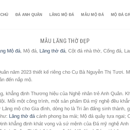
 CHỦ
ĐÁ ANH QUÂN
LĂNG MỘ ĐÁ
MẪU MỘ ĐÁ
MỘ ĐÁ G
MẪU LĂNG THỜ ĐẸP
ăng Mộ đá
, Mộ đá,
Lăng thờ đá
, Cột đá nhà thờ, Cổng đá, L
ân năm 2023 thiết kế riêng cho Cụ Bà Nguyễn Thị Tươi. Mộ
hân đến nắp mộ.
riêng, khẳng định Thương hiệu của Nghệ nhân trẻ Anh Quân.
Kh
Nội.
Mỗi một công trình, một sản phẩm Đá mỹ nghệ đều khẳn
 Lăng mộ cho Gia đình, dòng họ là Tri ân đấng sinh thành, g
như:
Lăng thờ đá
cánh phong ba mái; Mộ đá quây tựa ngai; C
Định khẳng định khát vọng và sứ mệnh của Đá mỹ nghệ An