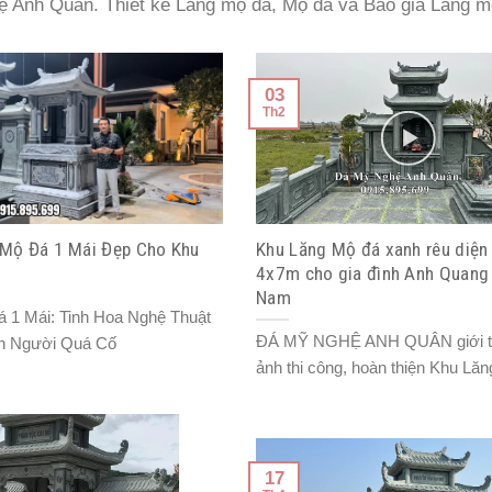
hệ Anh Quân.
Thiết kế Lăng mộ đá, Mộ đá và Báo giá Lăng 
03
Th2
Mộ Đá 1 Mái Đẹp Cho Khu
Khu Lăng Mộ đá xanh rêu diện 
4x7m cho gia đình Anh Quang 
Nam
 1 Mái: Tinh Hoa Nghệ Thuật
ĐÁ MỸ NGHỆ ANH QUÂN giới th
nh Người Quá Cố
ảnh thi công, hoàn thiện Khu Lăn
17