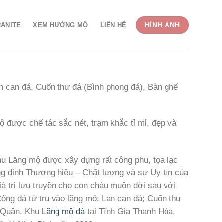
HÌNH ẢNH
RANITE
XEM HƯỚNG MỘ
LIÊN HỆ
an can đá, Cuốn thư đá (Bình phong đá), Bàn ghế
 được chế tác sắc nét, trạm khắc tỉ mỉ, đẹp và
u Lăng mộ được xây dựng rất công phu, tọa lạc
g định Thương hiệu – Chất lượng và sự Uy tín của
iá trị lưu truyền cho con cháu muôn đời sau với
ổng đá tứ trụ vào lăng mộ; Lan can đá; Cuốn thư
h Quân.
Khu
Lăng mộ đá
tại Tĩnh Gia Thanh Hóa,