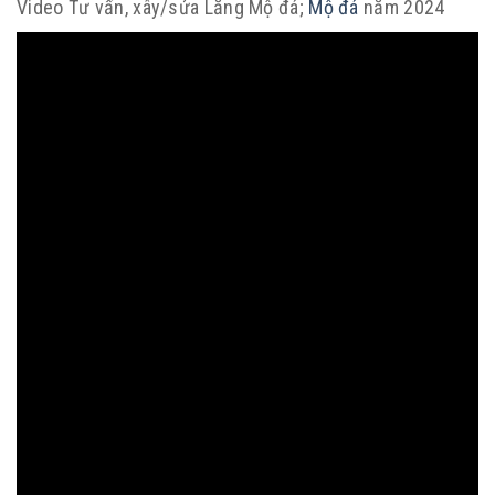
Video Tư vấn, xây/sửa Lăng Mộ đá;
Mộ đá
năm 2024