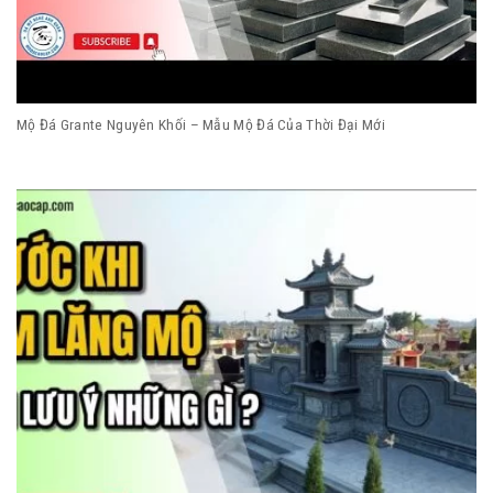
Mộ Đá Grante Nguyên Khối – Mẫu Mộ Đá Của Thời Đại Mới