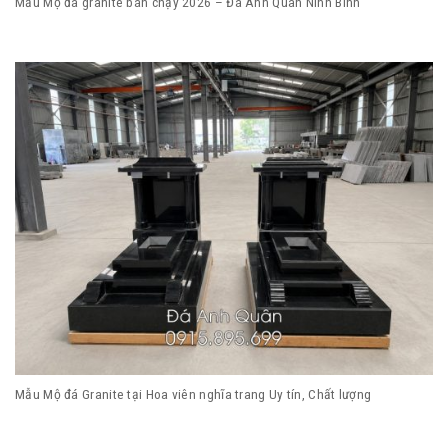
Mẫu Mộ đá granite bán chạy 2026 – Đá Anh Quân Ninh Bình
Mẫu Mộ đá Granite tại Hoa viên nghĩa trang Uy tín, Chất lượng