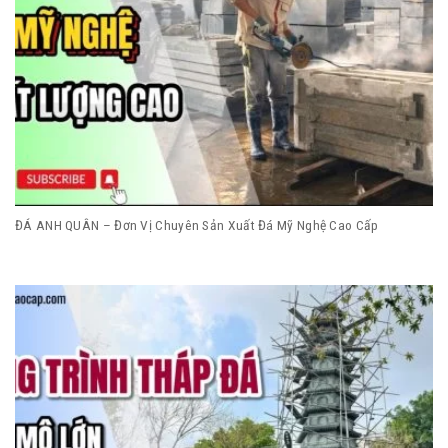
ĐÁ ANH QUÂN – Đơn Vị Chuyên Sản Xuất Đá Mỹ Nghệ Cao Cấp