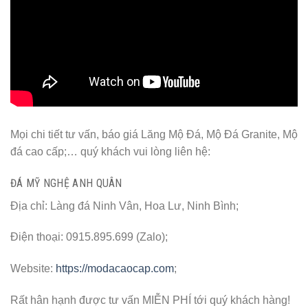
Mọi chi tiết tư vấn, báo giá Lăng Mộ Đá, Mộ Đá Granite, Mộ
đá cao cấp;… quý khách vui lòng liên hệ:
ĐÁ MỸ NGHỆ ANH QUÂN
Địa chỉ: Làng đá Ninh Vân, Hoa Lư, Ninh Bình;
Điện thoại: 0915.895.699 (Zalo);
Website:
https://modacaocap.com
;
Rất hân hạnh được tư vấn MIỄN PHÍ tới quý khách hàng!