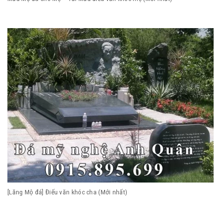
[Lăng Mộ đá] Điếu văn khóc cha (Mới nhất)