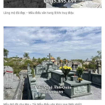
Lăng mộ đá đẹp – Mẫu điếu văn tang lễ khi truy điệu
Mẫu Mộ đá cho Mẹ – Tải Mẫu điếu văn khóc mẹ (Mới nhất)