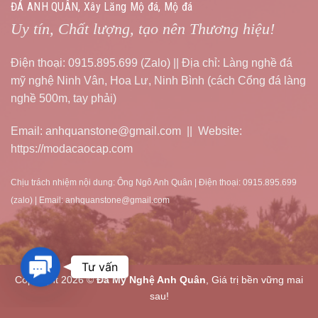
ĐÁ ANH QUÂN, Xây Lăng Mộ đá, Mộ đá
Uy tín, Chất lượng, tạo nên Thương hiệu!
Điện thoại: 0915.895.699 (Zalo) || Địa chỉ: Làng nghề đá
mỹ nghệ Ninh Vân, Hoa Lư, Ninh Bình (cách Cổng đá làng
nghề 500m, tay phải)
Email: anhquanstone@gmail.com || Website:
https://modacaocap.com
Chịu trách nhiệm nội dung: Ông Ngô Anh Quân | Điện thoại: 0915.895.699
(zalo) | Email: anhquanstone@gmail.com
Contact
Tư vấn
Copyright 2026 ©
Đá Mỹ Nghệ Anh Quân
, Giá trị bền vững mai
Us
sau!
Tư vấn, thiết kế bởi nbpage.com