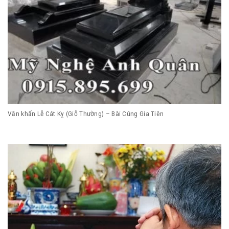
Văn khấn Lễ Cát Kỵ (Giỗ Thường) – Bài Cúng Gia Tiên