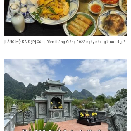
[LĂNG MỘ ĐÁ ĐẸP] Cúng Rằm tháng Giêng 2022 ngày nào, giờ nào đẹp?