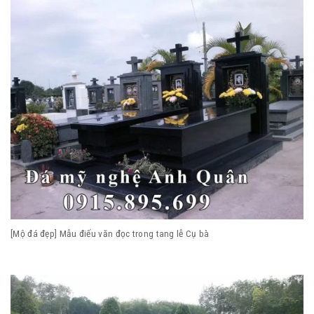
[Mộ đá đẹp] Mẫu điếu văn đọc trong tang lễ Cụ bà