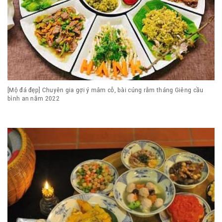
[Mộ đá đẹp] Chuyên gia gợi ý mâm cỗ, bài cúng rằm tháng Giêng cầu
bình an năm 2022