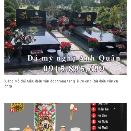
[Lăng Mộ đá] Mẫu điếu văn đọc trong tang lễ Cụ ông (tải điếu văn cụ
ông)