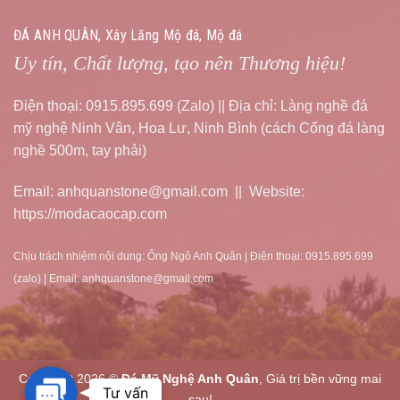
ĐÁ ANH QUÂN, Xây Lăng Mộ đá, Mộ đá
Uy tín, Chất lượng, tạo nên Thương hiệu!
Điện thoại: 0915.895.699 (Zalo) || Địa chỉ: Làng nghề đá
mỹ nghệ Ninh Vân, Hoa Lư, Ninh Bình (cách Cổng đá làng
nghề 500m, tay phải)
Email: anhquanstone@gmail.com || Website:
https://modacaocap.com
Chịu trách nhiệm nội dung: Ông Ngô Anh Quân | Điện thoại: 0915.895.699
(zalo) | Email: anhquanstone@gmail.com
Copyright 2026 ©
Đá Mỹ Nghệ Anh Quân
, Giá trị bền vững mai
Contact
Tư vấn
sau!