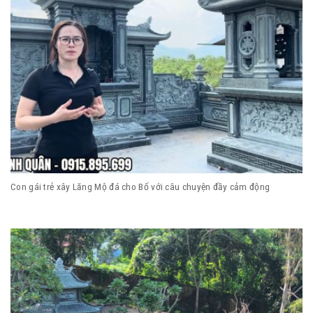
Con gái trẻ xây Lăng Mộ đá cho Bố với câu chuyện đầy cảm động