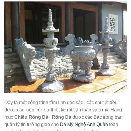
Đây là một công trình tâm linh đặc sắc , các chi tiết đều
được các kiến trúc sư thiết kế rất cẩn thận và tỉ mỷ. Hạng
mục
Chiếu Rồng Đá
,
Rồng Đá
được các Bác trong ban
quản lý tin tưởng giao cho
Đá Mỹ Nghệ Anh Quân
toàn