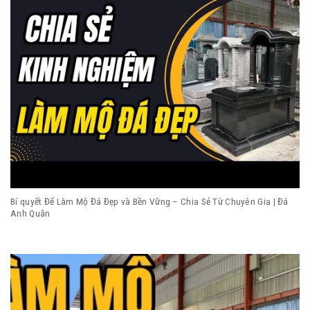
Bí quyết Để Làm Mộ Đá Đẹp và Bền Vững – Chia Sẻ Từ Chuyên Gia | Đá
Anh Quân