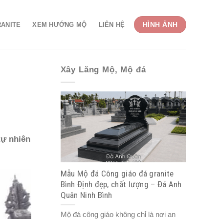
HÌNH ẢNH
RANITE
XEM HƯỚNG MỘ
LIÊN HỆ
Xây Lăng Mộ, Mộ đá
tự nhiên
Mẫu Mộ đá Công giáo đá granite
Bình Định đẹp, chất lượng – Đá Anh
Quân Ninh Bình
Mộ đá công giáo không chỉ là nơi an