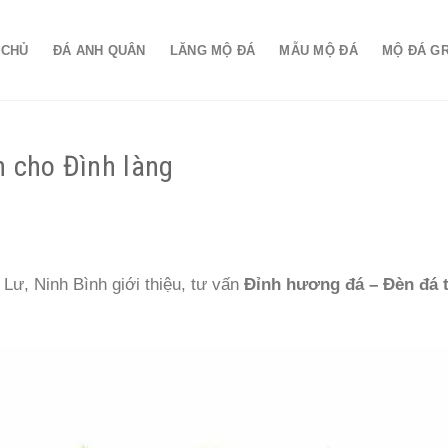
 CHỦ
ĐÁ ANH QUÂN
LĂNG MỘ ĐÁ
MẪU MỘ ĐÁ
MỘ ĐÁ G
n cho Đình làng
, Ninh Bình giới thiệu, tư vấn
Đỉnh hương đá – Đèn đá 