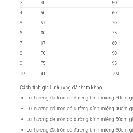
3
40
50
4
50
60
5
57
70
6
60
75
7
67
80
8
70
90
9
75
95
10
81
100
Cách tính giá Lư hương đá tham khảo
Lư hương đá tròn có đường kính miệng 30cm gi
Lư hương đá tròn có đường kính miệng 40cm gi
Lư hương đá tròn có đường kính miệng 50cm gi
Lư hương đá tròn có đường kính miệng 60cm gi