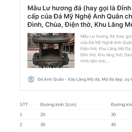
STT
Đường kính 1(cm)
Đường kín
1
20
30
2
30
40