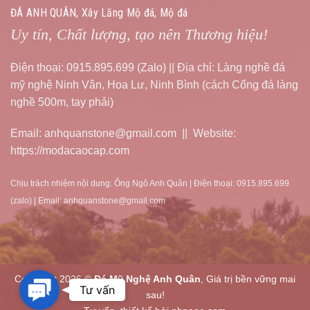
ĐÁ ANH QUÂN, Xây Lăng Mộ đá, Mộ đá
Uy tín, Chất lượng, tạo nên Thương hiệu!
Điện thoại: 0915.895.699 (Zalo) || Địa chỉ: Làng nghề đá
mỹ nghệ Ninh Vân, Hoa Lư, Ninh Bình (cách Cổng đá làng
nghề 500m, tay phải)
Email: anhquanstone@gmail.com || Website:
https://modacaocap.com
Chịu trách nhiệm nội dung: Ông Ngô Anh Quân | Điện thoại: 0915.895.699
(zalo) | Email: anhquanstone@gmail.com
Copyright 2026 ©
Đá Mỹ Nghệ Anh Quân
, Giá trị bền vững mai
Contact
Tư vấn
sau!
Us