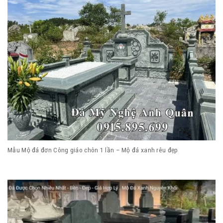
Mẫu Mộ đá đơn Công giáo chôn 1 lần – Mộ đá xanh rêu đẹp