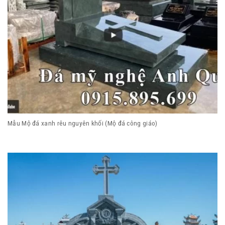
Mẫu Mộ đá xanh rêu nguyên khối (Mộ đá công giáo)