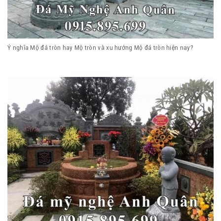
Ý nghĩa Mộ đá tròn hay Mộ tròn và xu hướng Mộ đá tròn hiện nay?