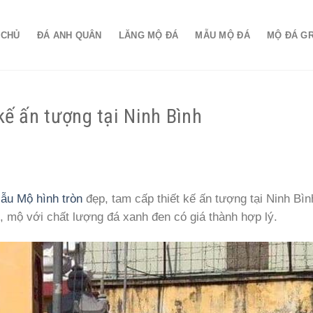
 CHỦ
ĐÁ ANH QUÂN
LĂNG MỘ ĐÁ
MẪU MỘ ĐÁ
MỘ ĐÁ G
kế ấn tượng tại Ninh Bình
ẫu Mộ hình tròn
đẹp, tam cấp thiết kế ấn tượng tại Ninh Bì
ủ, mộ với chất lượng đá xanh đen có giá thành hợp lý.