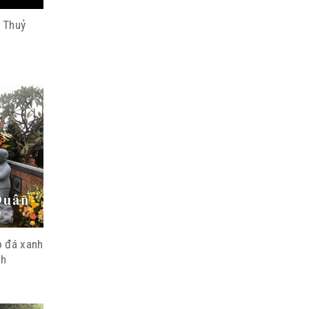
 Thuỷ
 đá xanh
nh