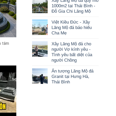
Xây Lăng Mộ đá quy mô
1000m2 tại Thái Bình -
Đỗ Gia Chi Lăng Mộ
Việt Kiều Đức - Xây
Lăng Mộ đá báo hiếu
Cha Mẹ
h tâm
Xây Lăng Mộ đá cho
người Vợ kính yêu -
Tình yêu bất diệt của
người Chồng
Ấn tượng Lăng Mộ đá
Granit tại Hưng Hà,
Thái Bình