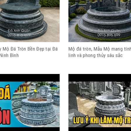
y Mộ Đá Tròn Bền Đẹp tại Đá
Mộ đá tròn, Mẫu Mộ mang tín
Ninh Bình
linh và phong thủy sâu sắc