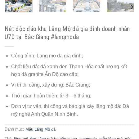
Nét độc đáo khu Lăng Mộ đá gia đình doanh nhân
U70 tại Bắc Giang #langmoda
Công trình: Lang mo da gia dinh;
Chất liệu đá: đá xanh đen Thanh Hóa chất lượng kết
hợp đá granite Ấn Độ cao cấp;
Vị trí thi công, xây dựng: Bắc Giang;
Thời gian hoàn thiện: từ 3 – 6 tháng;
Đơn vị tư vấn, thi công và báo giá xây lăng mộ đá: Đá
mỹ nghệ Anh Quân Ninh Bình.
Danh mục:
Mẫu Lăng Mộ đá
Thẻ:
lăng mộ đẹp
,
lăng mộ tại bắc giang
,
langmoda
,
mẫu lăng mộ
,
xây