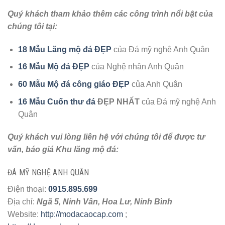
Quý khách tham khảo thêm các công trình nổi bật của
chúng tôi tại:
18 Mẫu Lăng mộ đá ĐẸP
của Đá mỹ nghệ Anh Quân
16 Mẫu Mộ đá ĐẸP
của Nghệ nhân Anh Quân
60 Mẫu Mộ đá công giáo ĐẸP
của Anh Quân
16 Mẫu Cuốn thư đá
ĐẸP NHẤT
của Đá mỹ nghệ Anh
Quân
Quý khách vui lòng liên hệ với chúng tôi để được tư
vấn, báo giá Khu lăng mộ đá:
ĐÁ MỸ NGHỆ ANH QUÂN
Điện thoại:
0915.895.699
Địa chỉ:
Ngã 5, Ninh Vân, Hoa Lư, Ninh Bình
Website:
http://modacaocap.com
;