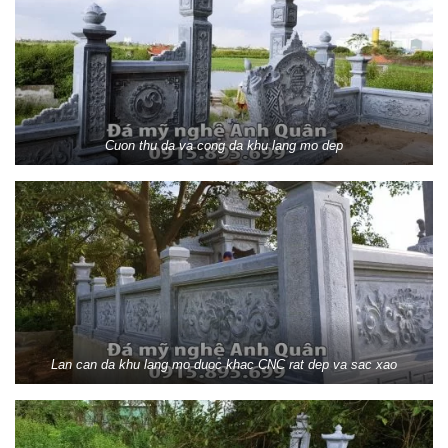
Cuon thu da va cong da khu lang mo dep
Lan can da khu lang mo duoc khac CNC rat dep va sac xao