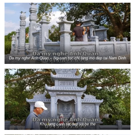
Da my nghe Anh Quan – Nguyen toc chi lang mo dep tai Nam Dinh
Khu lang canh rat dep va be the