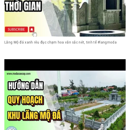
Lăng Mộ đá xanh rêu đục chạm hoa văn sắc nét, tinh tế #langmoda