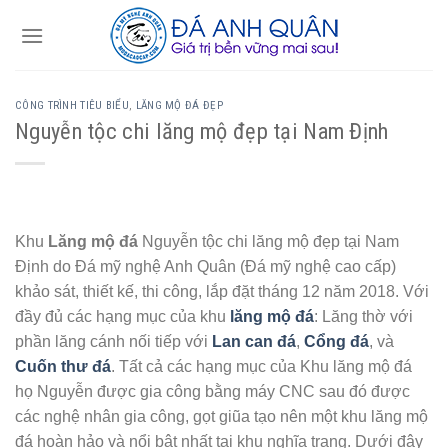
Skip
to
content
CÔNG TRÌNH TIÊU BIỂU
,
LĂNG MỘ ĐÁ ĐẸP
Nguyễn tộc chi lăng mộ đẹp tại Nam Định
Khu
Lăng mộ đá
Nguyễn tộc chi lăng mộ đẹp tại Nam
Định do Đá mỹ nghệ Anh Quân (Đá mỹ nghệ cao cấp)
khảo sát, thiết kế, thi công, lắp đặt tháng 12 năm 2018. Với
đầy đủ các hạng mục của khu
lăng mộ đá
: Lăng thờ với
phần lăng cánh nối tiếp với
Lan can đá
,
Cổng đá
, và
Cuốn thư đá
. Tất cả các hạng mục của Khu lăng mộ đá
họ Nguyễn được gia công bằng máy CNC sau đó được
các nghệ nhân gia công, gọt giũa tạo nên một khu lăng mộ
đá hoàn hảo và nổi bật nhất tại khu nghĩa trang. Dưới đây