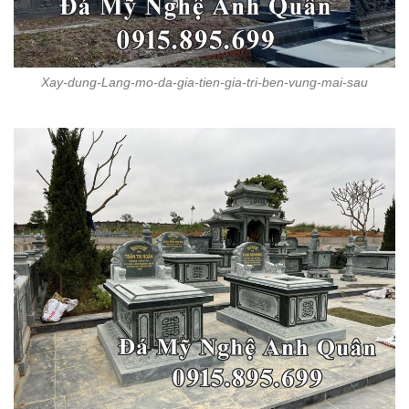
Xay-dung-Lang-mo-da-gia-tien-gia-tri-ben-vung-mai-sau