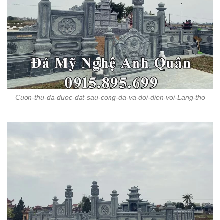
Cuon-thu-da-duoc-dat-sau-cong-da-va-doi-dien-voi-Lang-tho