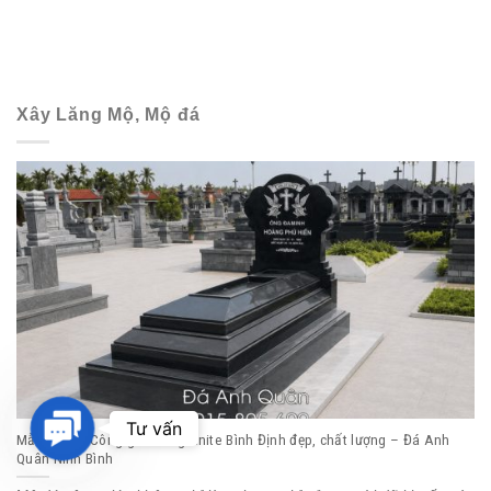
Xây Lăng Mộ, Mộ đá
Contact
Tư vấn
Mẫu Mộ đá Công giáo đá granite Bình Định đẹp, chất lượng – Đá Anh
Us
Quân Ninh Bình