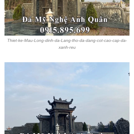
Thiet-ke-Mau-Long-dinh-da-Lang-tho-da-dang-cot-cao-cap-da-
xanh-reu