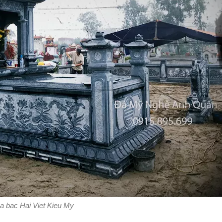
a bac Hai Viet Kieu My