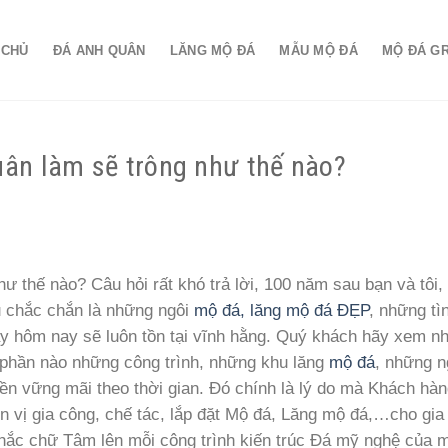
 CHỦ
ĐÁ ANH QUÂN
LĂNG MỘ ĐÁ
MẪU MỘ ĐÁ
MỘ ĐÁ G
ân làm sẽ trông như thế nào?
 thế nào? Câu hỏi rất khó trả lời, 100 năm sau bạn và tôi,
 chắc chắn là những ngôi
mộ đá, lăng mộ đá ĐẸP
, những tì
ày hôm nay sẽ luôn tồn tại vĩnh hằng. Quý khách hãy xem n
 phần nào những công trình, những khu lăng
mộ đá
, những n
n vững mãi theo thời gian. Đó chính là lý do mà Khách hàn
 vị gia công, chế tác, lắp đặt Mộ đá, Lăng mộ đá,…cho gia 
hắc chữ Tâm lên mỗi công trình kiến trúc Đá mỹ nghệ của m