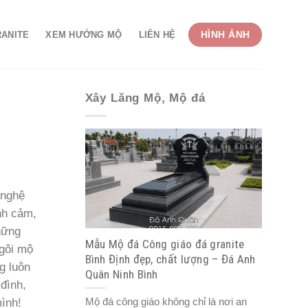
HÌNH ẢNH
RANITE
XEM HƯỚNG MỘ
LIÊN HỆ
Xây Lăng Mộ, Mộ đá
 nghệ
nh cảm,
hững
Mẫu Mộ đá Công giáo đá granite
gôi mộ
Bình Định đẹp, chất lượng – Đá Anh
g luôn
Quân Ninh Bình
đình,
Mộ đá công giáo không chỉ là nơi an
ình!