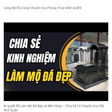
Lăng Mộ Đá Cùng Chuyên Gia Phong Thuỷ ANH QUÂN
Bí quyết Để Làm Mộ Đá Đẹp và Bền Vững – Chia Sẻ Từ Chuyên Gia | Đá
Anh Quân