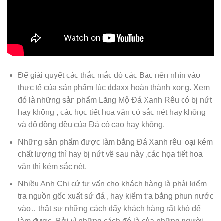
Để giải quyết các thắc mắc đó các Bác nên nhìn vào
thực tế của sản phẩm lúc ddaxx hoàn thành xong. Xem
đó là những sản phẩm Lăng Mộ Đá Xanh Rêu có bị nứt
hay không , các học tiết hoa văn có sắc nét hay không
và độ đồng đều của Đá có cao hay không.
Những sản phẩm được làm bằng Đá Xanh rêu loại kém
chất lượng thì hay bị nứt về sau này ,các họa tiết hoa
văn thì kém sắc nét.
Nhiều Anh Chị cứ tư vấn cho khách hàng là phải kiểm
tra nguồn gốc xuất sứ đá , hay kiểm tra bằng phun nước
vào…thật sự những cách đấy khách hàng rất khó để
làm được. Bởi vì những cách đó là của những người