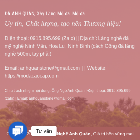
ĐÁ ANH QUÂN, Xây Lăng Mộ đá, Mộ đá
Uy tín, Chất lượng, tạo nên Thương hiệu!
Điện thoại: 0915.895.699 (Zalo) || Địa chỉ: Làng nghề đá
mỹ nghệ Ninh Vân, Hoa Lư, Ninh Bình (cách Cổng đá làng
nghề 500m, tay phải)
Email: anhquanstone@gmail.com || Website:
https://modacaocap.com
Chịu trách nhiệm nội dung: Ông Ngô Anh Quân | Điện thoại: 0915.895.699
(zalo) | Email: anhquanstone@gmail.com
Contact
Tư vấn
Copyright 2026 ©
Đá Mỹ Nghệ Anh Quân
, Giá trị bền vững mai
Us