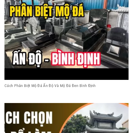
Cách Phân Biệt Mộ Đá Ấn Độ Và Mộ Đá Đen Bình Định