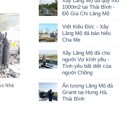
Xây Lăng Mộ đá quy mô
1000m2 tại Thái Bình -
Đỗ Gia Chi Lăng Mộ
Việt Kiều Đức - Xây
Lăng Mộ đá báo hiếu
Cha Mẹ
Xây Lăng Mộ đá cho
người Vợ kính yêu -
Tình yêu bất diệt của
người Chồng
ho Nhà
Ấn tượng Lăng Mộ đá
Granit tại Hưng Hà,
Thái Bình