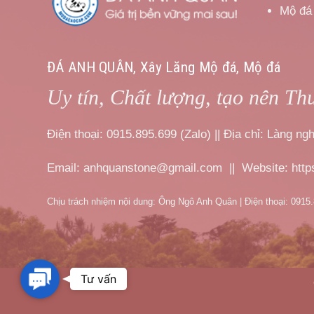
Mộ đá
ĐÁ ANH QUÂN, Xây Lăng Mộ đá, Mộ đá
Uy tín, Chất lượng, tạo nên Th
Điện thoại: 0915.895.699 (Zalo) || Địa chỉ: Làng 
Email: anhquanstone@gmail.com || Website: htt
Chịu trách nhiệm nội dung: Ông Ngô Anh Quân | Điện thoại: 0915
Contact
Tư vấn
Us