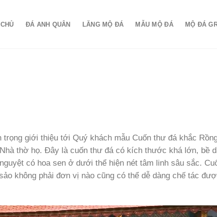
 CHỦ
ĐÁ ANH QUÂN
LĂNG MỘ ĐÁ
MẪU MỘ ĐÁ
MỘ ĐÁ G
trọng giới thiệu tới Quý khách mẫu Cuốn thư đá khắc Rồn
Nhà thờ họ. Đây là cuốn thư đá có kích thước khá lớn, bề d
n nguyệt có hoa sen ở dưới thể hiện nét tâm linh sâu sắc. Cu
c sảo không phải đơn vị nào cũng có thể dễ dàng chế tác đư