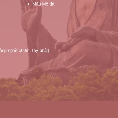
Mẫu Mộ đá
làng nghề 500m, tay phải)
!