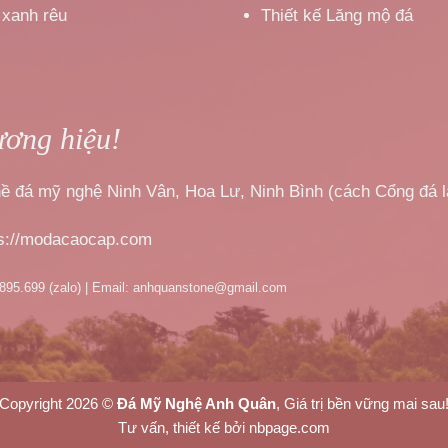
 xanh rêu
Thiết kế Lăng mộ đá
ương hiệu!
nghề đá mỹ nghệ Ninh Vân, Hoa Lư, Ninh Bình (cách Cổng đá 
ps://modacaocap.com
.895.699 (zalo) | Email: anhquanstone@gmail.com
Copyright 2026 ©
Đá Mỹ Nghệ Anh Quân
, Giá trị bền vững mai sau
Tư vấn, thiết kế bởi nbpage.com