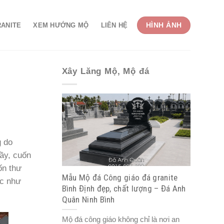
HÌNH ẢNH
RANITE
XEM HƯỚNG MỘ
LIÊN HỆ
Xây Lăng Mộ, Mộ đá
g do
ầy, cuốn
ốn thư
Mẫu Mộ đá Công giáo đá granite
ợc như
Bình Định đẹp, chất lượng – Đá Anh
Quân Ninh Bình
Mộ đá công giáo không chỉ là nơi an