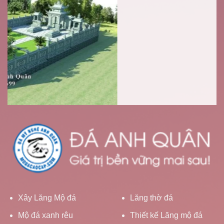
Xây Lăng Mộ đá
Lăng thờ đá
Mộ đá xanh rêu
Thiết kế Lăng mộ đá