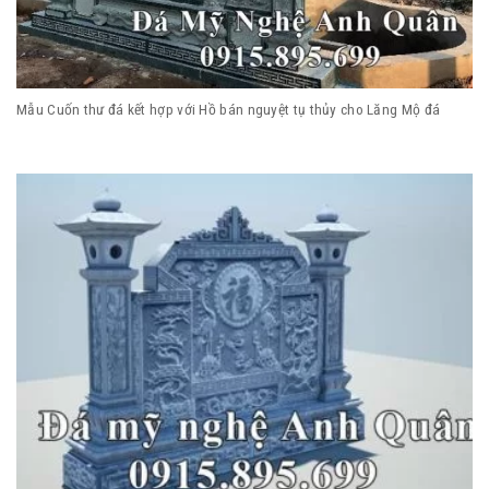
Mẫu Cuốn thư đá kết hợp với Hồ bán nguyệt tụ thủy cho Lăng Mộ đá