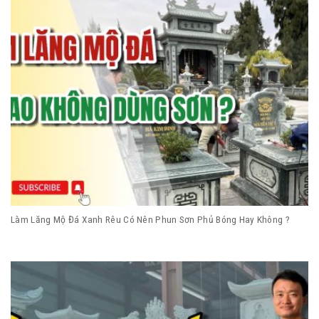
Làm Lăng Mộ Đá Xanh Rêu Có Nên Phun Sơn Phủ Bóng Hay Không ?