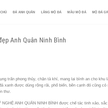
 CHỦ
ĐÁ ANH QUÂN
LĂNG MỘ ĐÁ
MẪU MỘ ĐÁ
MỘ ĐÁ G
đẹp Anh Quân Ninh Bình
ụng trấn phong thủy, chặn tà khí, mang lại bình an cho khu 
á xanh được dùng rộng rãi, phổ biến, bên cạnh đó cũng có
n thư.
Ỹ NGHỆ ANH QUÂN NINH BÌNH được chế tác tinh xảo, sắc n