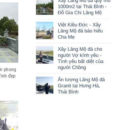
Xây Lăng Mộ đá quy mô
1000m2 tại Thái Bình -
Đỗ Gia Chi Lăng Mộ
Việt Kiều Đức - Xây
Lăng Mộ đá báo hiếu
Cha Mẹ
Xây Lăng Mộ đá cho
người Vợ kính yêu -
Tình yêu bất diệt của
người Chồng
ấn phong
đình đẹp
Ấn tượng Lăng Mộ đá
Granit tại Hưng Hà,
Thái Bình