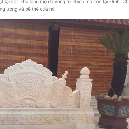
ặt tại các khu lăng mộ đá vàng tự nhiên mà còn tại Đình, C
ng trọng và bề thế của nó.