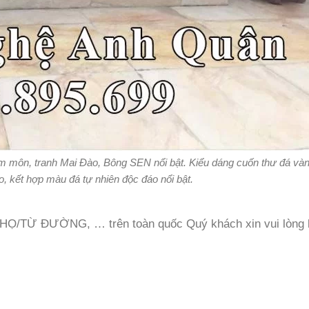
m môn, tranh Mai Đào, Bông SEN nổi bật. Kiểu dáng cuốn thư đá và
ảo, kết hợp màu đá tự nhiên độc đáo nổi bật.
 HỌ/TỪ ĐƯỜNG, … trên toàn quốc Quý khách xin vui lòng l