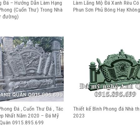
g Đá – Hướng Dẫn Làm Hạng
Làm Lăng Mộ Đá Xanh Rêu Có
Phong (Cuốn Thư) Trong Nhà
Phun Sơn Phủ Bóng Hay Không
ừ đường)
Phong Đá , Cuốn Thư Đá , Tác
Thiết kế Bình Phong đá Nhà t
ẹp Nhất Năm 2020 – Đá Mỹ
2023
 Quân 0915.895.699