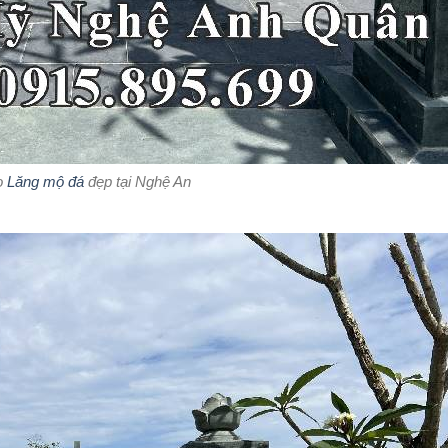
o
Lăng mộ đá
đẹp tại Nghệ An