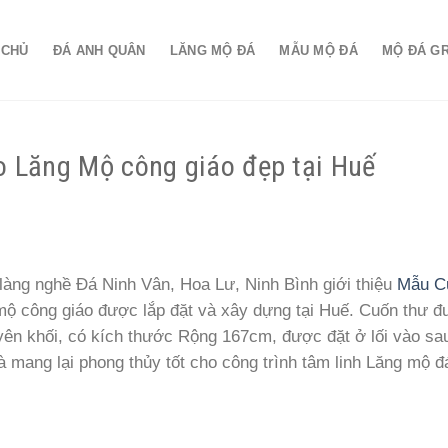
 CHỦ
ĐÁ ANH QUÂN
LĂNG MỘ ĐÁ
MẪU MỘ ĐÁ
MỘ ĐÁ G
o Lăng Mộ công giáo đẹp tại Huế
àng nghề Đá Ninh Vân, Hoa Lư, Ninh Bình giới thiệu
Mẫu C
 mộ công giáo được lắp đặt và xây dựng tại Huế. Cuốn thư 
yên khối, có kích thước Rộng 167cm, được đặt ở lối vào s
à mang lại phong thủy tốt cho công trình tâm linh Lăng mộ đ