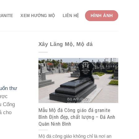
HÌNH ẢNH
RANITE
XEM HƯỚNG MỘ
LIÊN HỆ
Xây Lăng Mộ, Mộ đá
uốn thư
được
au Cổng
Mẫu Mộ đá Công giáo đá granite
á cho
Bình Định đẹp, chất lượng – Đá Anh
Quân Ninh Bình
Mộ đá công giáo không chỉ là nơi an