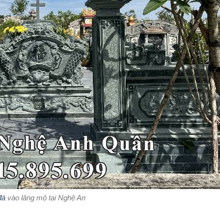
đá
vào lăng mộ tại Nghệ An