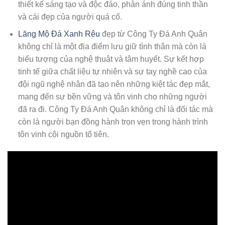
thiết kế sáng tạo và độc đáo, phản ánh đúng tinh thần
và cái đẹp của người quá cố.
Lăng Mộ Đá Xanh Rêu
đẹp từ Công Ty Đá Anh Quân
không chỉ là một địa điểm lưu giữ tình thân mà còn là
biểu tượng của nghệ thuật và tâm huyết. Sự kết hợp
tinh tế giữa chất liệu tự nhiên và sự tay nghề cao của
đội ngũ nghệ nhân đã tạo nên những kiệt tác đẹp mắt,
mang đến sự bền vững và tôn vinh cho những người
đã ra đi. Công Ty Đá Anh Quân không chỉ là đối tác mà
còn là người bạn đồng hành trọn vẹn trong hành trình
tôn vinh cội nguồn tổ tiên.