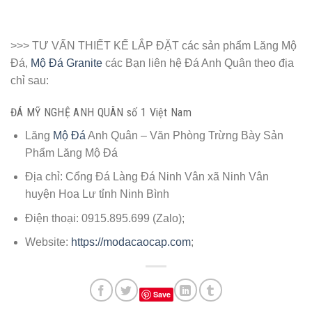
>>> TƯ VẤN THIẾT KẾ LẮP ĐẶT các sản phẩm Lăng Mộ
Đá,
Mộ Đá Granite
các Bạn liên hệ Đá Anh Quân theo địa
chỉ sau:
ĐÁ MỸ NGHỆ ANH QUÂN số 1 Việt Nam
Lăng
Mộ Đá
Anh Quân – Văn Phòng Trừng Bày Sản
Phẩm Lăng Mộ Đá
Địa chỉ: Cổng Đá Làng Đá Ninh Vân xã Ninh Vân
huyện Hoa Lư tỉnh Ninh Bình
Điện thoại: 0915.895.699 (Zalo);
Website:
https://modacaocap.com
;
Save