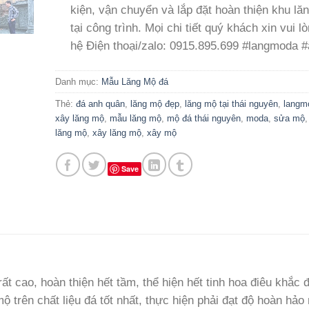
kiện, vận chuyển và lắp đặt hoàn thiện khu lă
tại công trình. Mọi chi tiết quý khách xin vui lò
hệ Điện thoại/zalo: 0915.895.699 #langmoda 
Danh mục:
Mẫu Lăng Mộ đá
Thẻ:
đá anh quân
,
lăng mộ đẹp
,
lăng mộ tại thái nguyên
,
langm
xây lăng mộ
,
mẫu lăng mộ
,
mộ đá thái nguyên
,
moda
,
sửa mộ
lăng mộ
,
xây lăng mộ
,
xây mộ
Save
t cao, hoàn thiện hết tầm, thể hiện hết tinh hoa điêu khắc 
trên chất liệu đá tốt nhất, thực hiện phải đạt độ hoàn hảo 