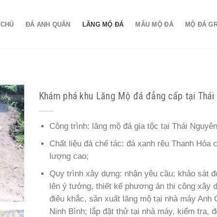
 CHỦ
ĐÁ ANH QUÂN
LĂNG MỘ ĐÁ
MẪU MỘ ĐÁ
MỘ ĐÁ G
Khám phá khu Lăng Mộ đá đẳng cấp tại Thái
Công trình: lăng mộ đá gia tộc tại Thái Nguyên
Chất liệu đá chế tác: đá xanh rêu Thanh Hóa 
lượng cao;
Quy trình xây dựng: nhận yêu cầu; khảo sát đ
lên ý tưởng, thiết kế phương án thi công xây 
điêu khắc, sản xuất lăng mộ tại nhà máy Anh
Ninh Bình; lắp đặt thử tại nhà máy, kiểm tra, 