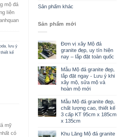
ng mộ đá
Sản phẩm khác
ng liên
#anhquan
Sản phẩm mới
Đơn vị xây Mộ đá
oda
,
lưu ý
granite đẹp, uy tín hiện
,
thiết kế
nay – lắp đặt toàn quốc
Mẫu Mộ đá granite đẹp,
lắp đặt ngay - Lưu ý khi
xây mộ, sửa mộ và
hoàn mộ mới
Mẫu Mộ đá granite đẹp,
chất lượng cao, thiết kế
3 cấp KT 95cm x 185cm
x 135cm
đá mỹ
nhất có
Khu Lăng Mộ đá granite