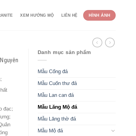
HÌNH ẢNH
RANITE
XEM HƯỚNG MỘ
LIÊN HỆ
Danh mục sản phẩm
 Nguyên
Mẫu Cổng đá
;
Mẫu Cuốn thư đá
chất
Mẫu Lan can đá
Mẫu Lăng Mộ đá
o đạc;
dựng;
Mẫu Lăng thờ đá
 Quân
Mẫu Mộ đá
đóng