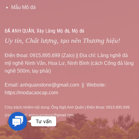
Mẫu Mộ đá
ĐÁ ANH QUÂN, Xây Lăng Mộ đá, Mộ đá
Uy tín, Chất lượng, tạo nên Thương hiệu!
Điện thoại: 0915.895.699 (Zalo) || Địa chỉ: Làng nghề đá
mỹ nghệ Ninh Vân, Hoa Lư, Ninh Bình (cách Cổng đá làng
nghề 500m, tay phải)
Email: anhquanstone@gmail.com || Website:
https://modacaocap.com
Chịu trách nhiệm nội dung: Ông Ngô Anh Quân | Điện thoại: 0915.895.699
(zalo) | Email: anhquanstone@gmail.com
Contact
Tư vấn
Us