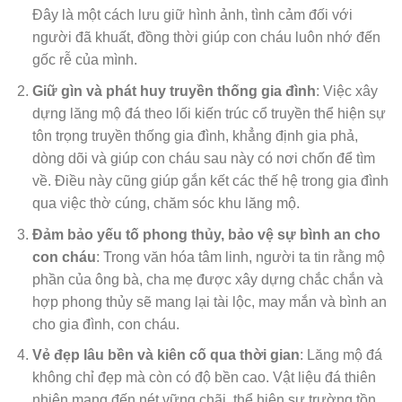
Đây là một cách lưu giữ hình ảnh, tình cảm đối với
người đã khuất, đồng thời giúp con cháu luôn nhớ đến
gốc rễ của mình.
Giữ gìn và phát huy truyền thống gia đình
: Việc xây
dựng lăng mộ đá theo lối kiến trúc cổ truyền thể hiện sự
tôn trọng truyền thống gia đình, khẳng định gia phả,
dòng dõi và giúp con cháu sau này có nơi chốn để tìm
về. Điều này cũng giúp gắn kết các thế hệ trong gia đình
qua việc thờ cúng, chăm sóc khu lăng mộ.
Đảm bảo yếu tố phong thủy, bảo vệ sự bình an cho
con cháu
: Trong văn hóa tâm linh, người ta tin rằng mộ
phần của ông bà, cha mẹ được xây dựng chắc chắn và
hợp phong thủy sẽ mang lại tài lộc, may mắn và bình an
cho gia đình, con cháu.
Vẻ đẹp lâu bền và kiên cố qua thời gian
: Lăng mộ đá
không chỉ đẹp mà còn có độ bền cao. Vật liệu đá thiên
nhiên mang đến nét vững chãi, thể hiện sự trường tồn