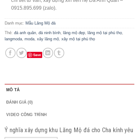
chi tiết tư vấn, xây dựng xin liên hệ Đá Anh Quân –
0915.895.699 (zalo).
Danh mục:
Mẫu Lăng Mộ đá
Thẻ:
đá anh quân
,
đá ninh bình
,
lăng mộ đẹp
,
lăng mộ tại phú thọ
,
langmoda
,
moda
,
xây lăng mộ
,
xây mộ tại phú thọ
Save
MÔ TẢ
ĐÁNH GIÁ (0)
VIDEO CÔNG TRÌNH
Ý nghĩa xây dựng khu Lăng Mộ đá cho Cha kính yêu