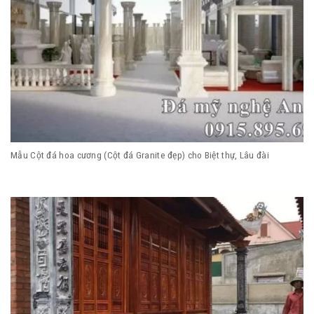
Mẫu Cột đá hoa cương (Cột đá Granite đẹp) cho Biệt thự, Lâu đài