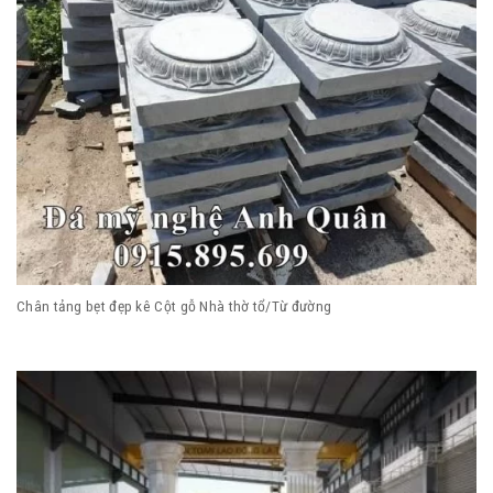
Chân tảng bẹt đẹp kê Cột gỗ Nhà thờ tổ/Từ đường