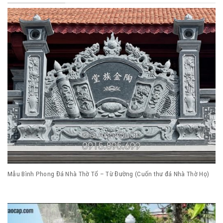
Mẫu Bình Phong Đá Nhà Thờ Tổ – Từ Đường (Cuốn thư đá Nhà Thờ Họ)