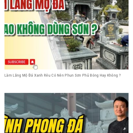
Làm Lăng Mộ Đá Xanh Rêu Có Nên Phun Sơn Phủ Bóng Hay Không ?