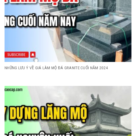
NHỮNG LƯU Ý VỀ GIÁ LÀM MỘ ĐÁ GRANITE CUỐI NĂM 2024