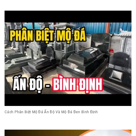
Cách Phân Biệt Mộ Đá Ấn Độ Và Mộ Đá Đen Bình Định