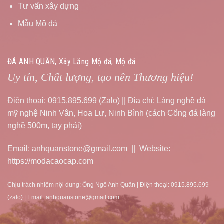
Tư vấn xây dựng
Mẫu Mộ đá
ĐÁ ANH QUÂN, Xây Lăng Mộ đá, Mộ đá
Uy tín, Chất lượng, tạo nên Thương hiệu!
Điện thoại: 0915.895.699 (Zalo) || Địa chỉ: Làng nghề đá
mỹ nghệ Ninh Vân, Hoa Lư, Ninh Bình (cách Cổng đá làng
nghề 500m, tay phải)
Email: anhquanstone@gmail.com || Website:
https://modacaocap.com
Chịu trách nhiệm nội dung: Ông Ngô Anh Quân | Điện thoại: 0915.895.699
(zalo) | Email: anhquanstone@gmail.com