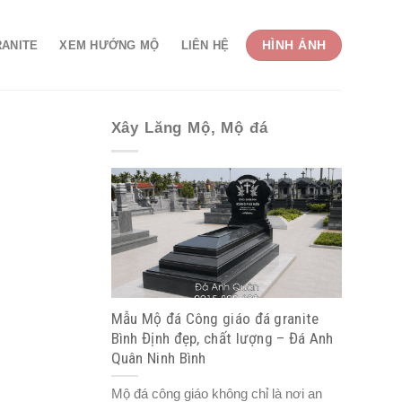
HÌNH ẢNH
RANITE
XEM HƯỚNG MỘ
LIÊN HỆ
Xây Lăng Mộ, Mộ đá
Mẫu Mộ đá Công giáo đá granite
Bình Định đẹp, chất lượng – Đá Anh
Quân Ninh Bình
Mộ đá công giáo không chỉ là nơi an