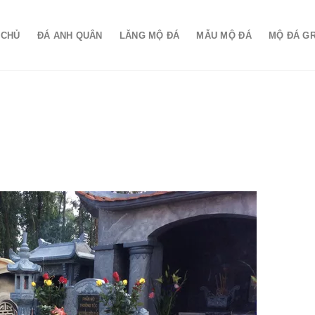
 CHỦ
ĐÁ ANH QUÂN
LĂNG MỘ ĐÁ
MẪU MỘ ĐÁ
MỘ ĐÁ G