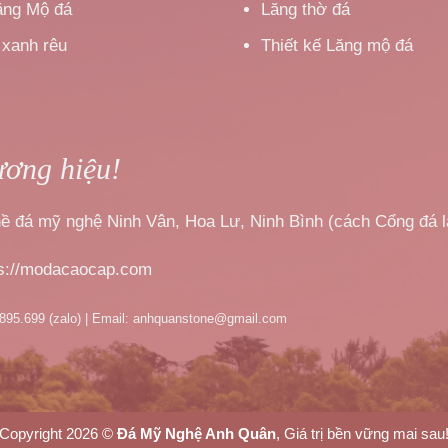
ăng Mộ đá
Lăng thờ đá
 xanh rêu
Thiết kế Lăng mộ đá
ương hiệu!
nghề đá mỹ nghệ Ninh Vân, Hoa Lư, Ninh Bình (cách Cổng đá 
ps://modacaocap.com
.895.699 (zalo) | Email: anhquanstone@gmail.com
Copyright 2026 ©
Đá Mỹ Nghệ Anh Quân
, Giá trị bền vững mai sau