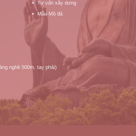
Tư vấn xây dựng
Mẫu Mộ đá
làng nghề 500m, tay phải)
!