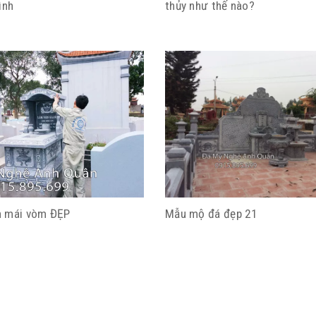
ình
thủy như thế nào?
n mái vòm ĐẸP
Mẫu mộ đá đẹp 21