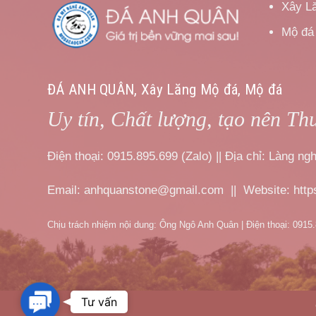
Xây L
Mộ đá
ĐÁ ANH QUÂN, Xây Lăng Mộ đá, Mộ đá
Uy tín, Chất lượng, tạo nên Th
Điện thoại: 0915.895.699 (Zalo) || Địa chỉ: Làng 
Email: anhquanstone@gmail.com || Website: htt
Chịu trách nhiệm nội dung: Ông Ngô Anh Quân | Điện thoại: 0915
Contact
Tư vấn