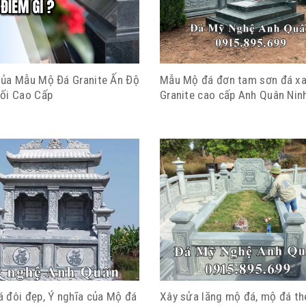
ủa Mẫu Mộ Đá Granite Ấn Độ
Mẫu Mộ đá đơn tam sơn đá xa
ối Cao Cấp
Granite cao cấp Anh Quân Nin
 đôi đẹp, Ý nghĩa của Mộ đá
Xây sửa lăng mộ đá, mộ đá t