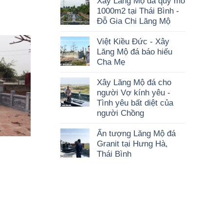
Xây Lăng Mộ đá quy mô
1000m2 tại Thái Bình -
Đỗ Gia Chi Lăng Mộ
Việt Kiều Đức - Xây
Lăng Mộ đá báo hiếu
Cha Mẹ
Xây Lăng Mộ đá cho
người Vợ kính yêu -
Tình yêu bất diệt của
người Chồng
Ấn tượng Lăng Mộ đá
Granit tại Hưng Hà,
Thái Bình