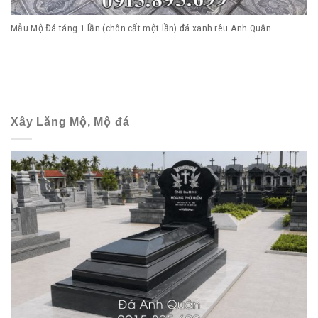
Mẫu Mộ Đá táng 1 lần (chôn cất một lần) đá xanh rêu Anh Quân
Xây Lăng Mộ, Mộ đá