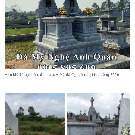
Mẫu Mộ đá bạt băm đỉnh cao – Mộ đá đẹp băm bạt thủ công 2020