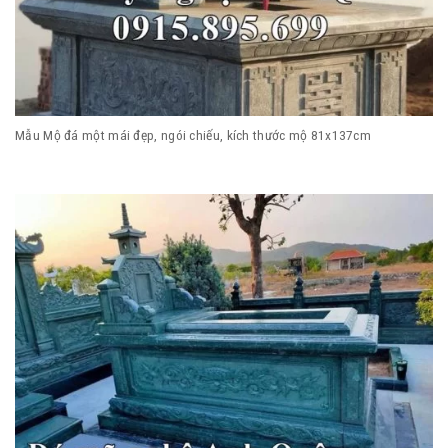
Mẫu Mộ đá một mái đẹp, ngói chiếu, kích thước mộ 81x137cm