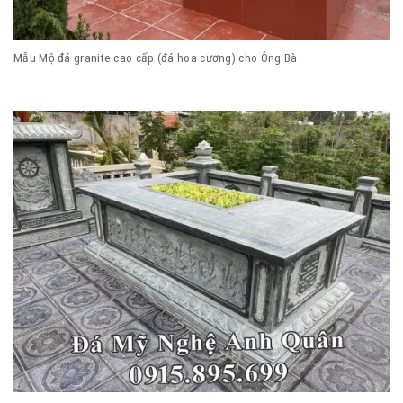
Mẫu Mộ đá granite cao cấp (đá hoa cương) cho Ông Bà