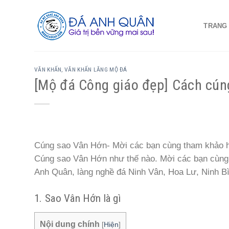
Skip
to
TRANG
content
VĂN KHẤN, VĂN KHẤN LĂNG MỘ ĐÁ
[Mộ đá Công giáo đẹp] Cách cún
Cúng sao Vân Hớn- Mời các bạn cùng tham khảo h
Cúng sao Vân Hớn như thế nào. Mời các bạn cùng 
Anh Quân, làng nghề đá Ninh Vân, Hoa Lư, Ninh Bìn
1. Sao Vân Hớn là gì
Nội dung chính
[
Hiện
]