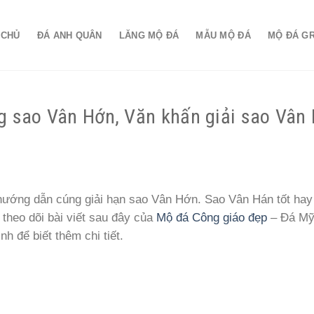
 CHỦ
ĐÁ ANH QUÂN
LĂNG MỘ ĐÁ
MẪU MỘ ĐÁ
MỘ ĐÁ G
g sao Vân Hớn, Văn khấn giải sao Vân
ướng dẫn cúng giải hạn sao Vân Hớn. Sao Vân Hán tốt hay
theo dõi bài viết sau đây của
Mộ đá Công giáo đẹp
– Đá Mỹ
h để biết thêm chi tiết.