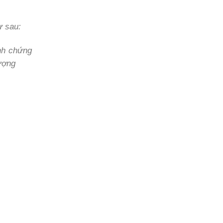
ư sau:
inh chứng
vượng