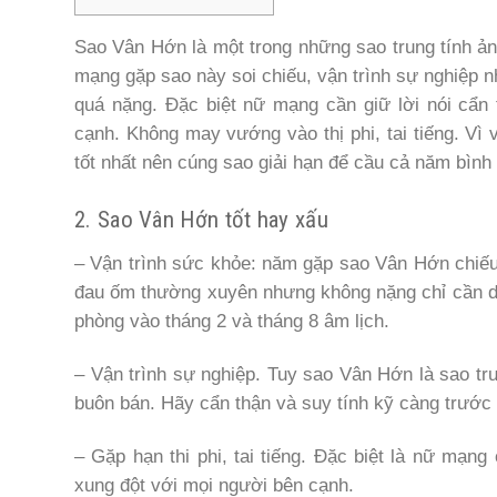
Sao Vân Hớn là một trong những sao trung tính ả
mạng gặp sao này soi chiếu, vận trình sự nghiệp
quá nặng. Đặc biệt nữ mạng cần giữ lời nói cẩn 
cạnh. Không may vướng vào thị phi, tai tiếng. Vì
tốt nhất nên cúng sao giải hạn để cầu cả năm bìn
2. Sao Vân Hớn tốt hay xấu
– Vận trình sức khỏe: năm gặp sao Vân Hớn chiế
đau ốm thường xuyên nhưng không nặng chỉ cần dàn
phòng vào tháng 2 và tháng 8 âm lịch.
– Vận trình sự nghiệp. Tuy sao Vân Hớn là sao t
buôn bán. Hãy cẩn thận và suy tính kỹ càng trước 
– Gặp hạn thi phi, tai tiếng. Đặc biệt là nữ mạng
xung đột với mọi người bên cạnh.