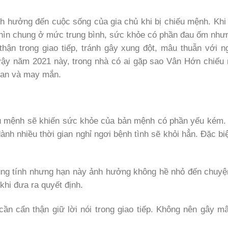
nh hưởng đến cuộc sống của gia chủ khi bị chiếu mệnh. Khi
 nhìn chung ở mức trung bình, sức khỏe có phần đau ốm như
thận trong giao tiếp, tránh gây xung đột, mâu thuẫn với n
 vậy năm 2021 này, trong nhà có ai gặp sao Vân Hớn chiếu
h an và may mắn.
u mệnh sẽ khiến sức khỏe của bản mệnh có phần yếu kém. 
h nhiều thời gian nghỉ ngơi bệnh tình sẽ khỏi hẳn. Đặc bi
rung tính nhưng hạn này ảnh hưởng không hề nhỏ đến chuyệ
khi đưa ra quyết định.
 cần cẩn thận giữ lời nói trong giao tiếp. Không nên gây m