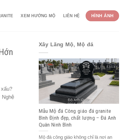
HÌNH ẢNH
RANITE
XEM HƯỚNG MỘ
LIÊN HỆ
Xây Lăng Mộ, Mộ đá
 Hớn
 xấu?
 Nghệ
Mẫu Mộ đá Công giáo đá granite
Bình Định đẹp, chất lượng – Đá Anh
Quân Ninh Bình
Mộ đá công giáo không chỉ là nơi an