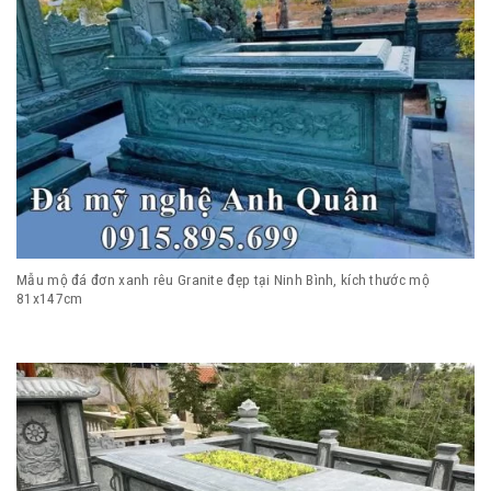
Mẫu mộ đá đơn xanh rêu Granite đẹp tại Ninh Bình, kích thước mộ
81x147cm