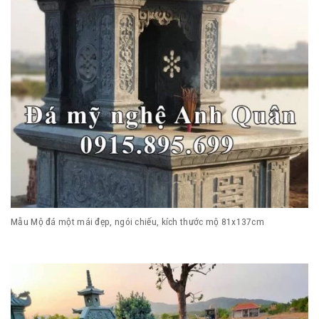
Mẫu Mộ đá một mái đẹp, ngói chiếu, kích thước mộ 81x137cm