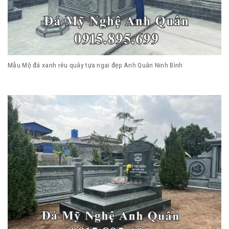
Mẫu Mộ đá xanh rêu quây tựa ngai đẹp Anh Quân Ninh Bình