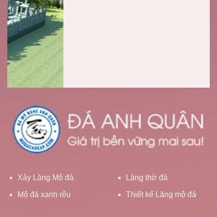
Xây Lăng Mộ đá
Lăng thờ đá
Mộ đá xanh rêu
Thiết kế Lăng mộ đá