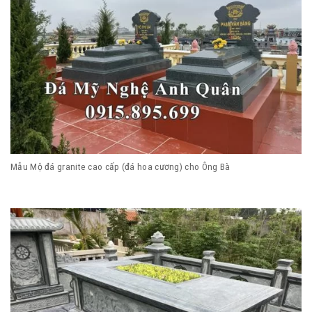
Mẫu Mộ đá granite cao cấp (đá hoa cương) cho Ông Bà