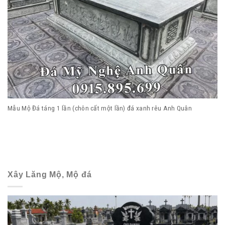
Mẫu Mộ Đá táng 1 lần (chôn cất một lần) đá xanh rêu Anh Quân
Xây Lăng Mộ, Mộ đá