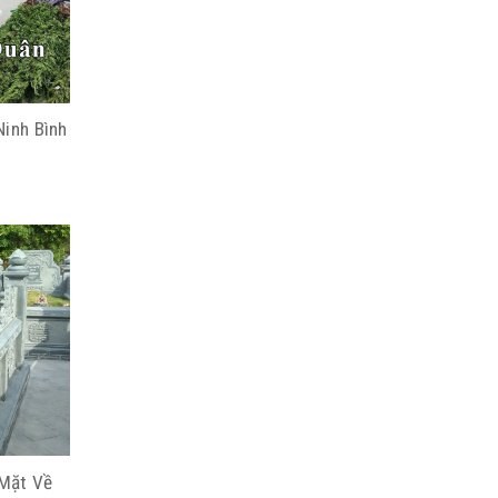
inh Bình
Mặt Về