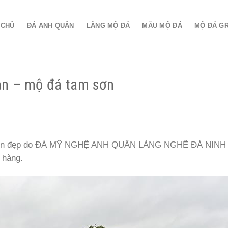
 CHỦ
ĐÁ ANH QUÂN
LĂNG MỘ ĐÁ
MẪU MỘ ĐÁ
MỘ ĐÁ G
ân – mộ đá tam sơn
m sơn đẹp do ĐÁ MỸ NGHỆ ANH QUÂN LÀNG NGHỀ ĐÁ NINH
 hàng.