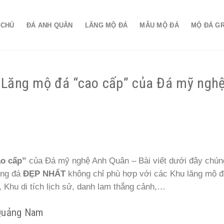
 CHỦ
ĐÁ ANH QUÂN
LĂNG MỘ ĐÁ
MẪU MỘ ĐÁ
MỘ ĐÁ G
 Lăng mộ đá “cao cấp” của Đá mỹ ngh
o cấp”
của Đá mỹ nghệ Anh Quân – Bài viết dưới đây chúng
ổng đá
ĐẸP NHẤT
không chỉ phù hợp với các Khu lăng mộ đ
 Khu di tích lịch sử, danh lam thắng cảnh,…
Quảng Nam