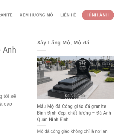
HÌNH ẢNH
RANITE
XEM HƯỚNG MỘ
LIÊN HỆ
Xây Lăng Mộ, Mộ đá
ệ Anh
 tôi sẽ
á cao
Mẫu Mộ đá Công giáo đá granite
Bình Định đẹp, chất lượng – Đá Anh
Quân Ninh Bình
Mộ đá công giáo không chỉ là nơi an