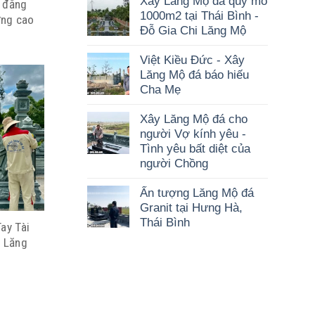
Xây Lăng Mộ đá quy mô
 đẳng
1000m2 tại Thái Bình -
ợng cao
Đỗ Gia Chi Lăng Mộ
Việt Kiều Đức - Xây
Lăng Mộ đá báo hiếu
Cha Mẹ
Xây Lăng Mộ đá cho
người Vợ kính yêu -
Tình yêu bất diệt của
người Chồng
Ấn tượng Lăng Mộ đá
Granit tại Hưng Hà,
Thái Bình
ay Tài
h Lăng