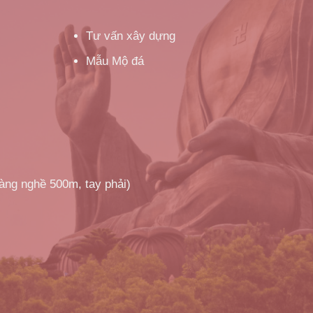
Tư vấn xây dựng
Mẫu Mộ đá
làng nghề 500m, tay phải)