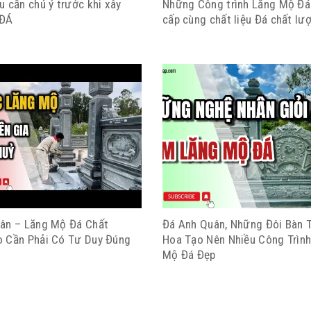
 cần chú ý trước khi xây
Những Công trình Lăng Mộ Đá
 ĐÁ
cấp cùng chất liệu Đá chất lư
ân – Lăng Mộ Đá Chất
Đá Anh Quân, Những Đôi Bàn T
 Cần Phải Có Tư Duy Đúng
Hoa Tạo Nên Nhiều Công Trìn
Mộ Đá Đẹp