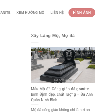
HÌNH ẢNH
RANITE
XEM HƯỚNG MỘ
LIÊN HỆ
Xây Lăng Mộ, Mộ đá
Mẫu Mộ đá Công giáo đá granite
Bình Định đẹp, chất lượng – Đá Anh
Quân Ninh Bình
Mộ đá công giáo không chỉ là nơi an