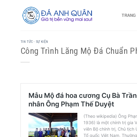
Skip
to
TRANG
content
TIN TỨC - SỰ KIỆN
Công Trình Lăng Mộ Đá Chuẩn P