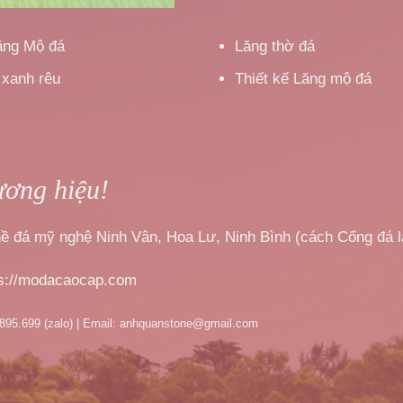
ăng Mộ đá
Lăng thờ đá
 xanh rêu
Thiết kế Lăng mộ đá
ương hiệu!
nghề đá mỹ nghệ Ninh Vân, Hoa Lư, Ninh Bình (cách Cổng đá 
ps://modacaocap.com
.895.699 (zalo) | Email: anhquanstone@gmail.com