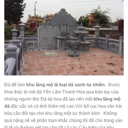
Đá để làm
khu lăng mộ là loại đá xanh tự nhiên
. Được
khai thác từ mỏ đá Yên Lâm Thanh Hóa qua bàn tay của
những người thợ Đá tài hoa đã tạo nên một
khu lăng mộ
đá
đặc sắc và có tính thẩm mỹ cao.Với bố cục hoa văn hài
hòa cân đối tạo cho khu lăng một sự thành kính . Không
quá nặng nề về phần trạm khắc chúng tôi đã chú trọng vào
tỷ lệ và đường nét tạo cho tất cả các Cấu kiện của khu