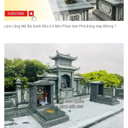
Làm Lăng Mộ Đá Xanh Rêu Có Nên Phun Sơn Phủ Bóng Hay Không ?