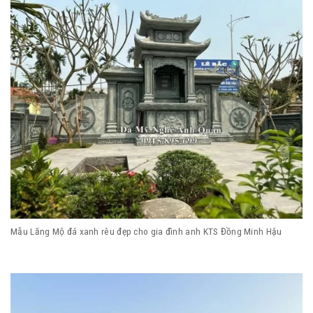
Mẫu Lăng Mộ đá xanh rêu đẹp cho gia đình anh KTS Đồng Minh Hậu