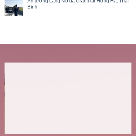
Ấn tượng Lăng Mộ đá Granit tại Hưng Hà, Thái
Bình