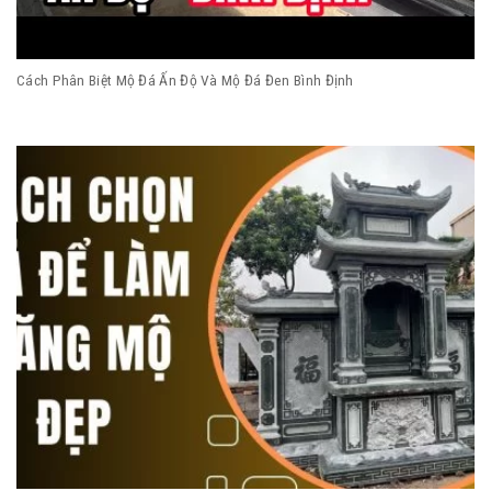
Cách Phân Biệt Mộ Đá Ấn Độ Và Mộ Đá Đen Bình Định