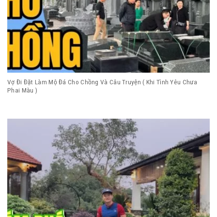
Vợ Đi Đặt Làm Mộ Đá Cho Chồng Và Câu Truyện ( Khi Tình Yêu Chưa
Phai Màu )