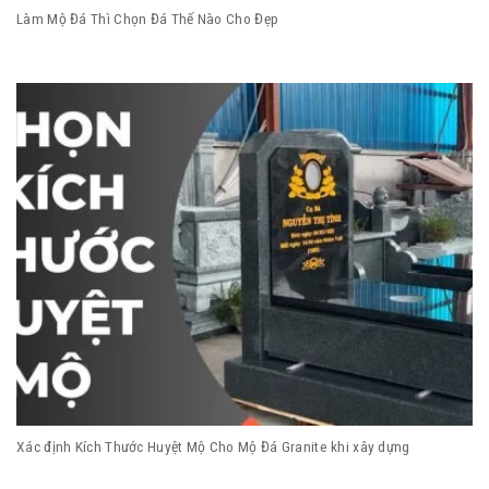
Làm Mộ Đá Thì Chọn Đá Thế Nào Cho Đẹp
Xác định Kích Thước Huyệt Mộ Cho Mộ Đá Granite khi xây dựng