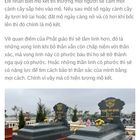
Để nhận biết mộ kết thì thường mọi người sẽ cắm một
cành cây sắp héo vào mộ. Nếu sau một số ngày cành cây
ấy tươi trở lại hoặc đất mộ ngày càng nở và có hơi khí bốc
lên thì đó chính là mộ kết.
Về quan điểm của Phật giáo thì sẽ tâm linh hơn, đó là
những vong linh khi bỏ thân vẫn còn chấp niệm với thân
xác, mà vong linh này có phước báu thì họ sẽ trở thành
ngạ quỷ có phước. Hoặc những thần linh có phước thì sẽ
có năng lực để tìm cách bảo trì thân xác của mình bằng
mọi cách. Chính vì vậy mà có hiện tượng mộ kết.