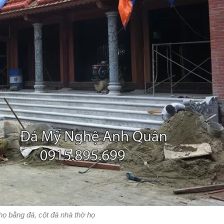
họ bằng đá, cột đá nhà thờ họ