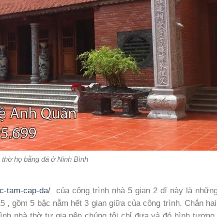
 thờ họ bằng đá ở Ninh Bình
c-tam-cap-da/
của công trình nhà 5 gian 2 dĩ này là những
15 , gồm 5 bậc nằm hết 3 gian giữa của công trình. Chắn ha
rình nhà thờ tư gia nên chúng tôi chỉ đưa và đó hình tượn