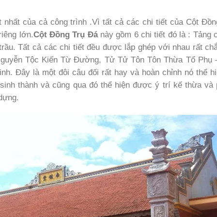
t nhất của cả công trình .Vì tất cả các chi tiết của Cột Đồ
iêng lớn.
Cột Đồng Trụ Đá
này gồm 6 chi tiết đó là : Tảng c
rầu. Tất cả các chi tiết đều được lắp ghép với nhau rất ch
: Nguyễn Tộc Kiến Từ Đường, Tử Tử Tôn Tôn Thừa Tổ Phụ 
nh. Đây là một đôi câu đối rất hay và hoàn chỉnh nó thể h
inh thành và cũng qua đó thể hiện được ý trí kế thừa và 
dựng.