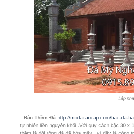
Lắp nhà
Bậc Thềm Đá
http://modacaocap.com/bac-da-ba
tự nhiên liền nguyên khối .Với quy cách bậc 30 x 
thềm là đôi rồng đá đã hóa mây , vì đây là công t