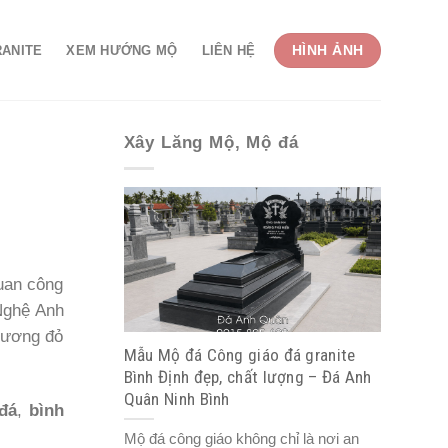
HÌNH ẢNH
RANITE
XEM HƯỚNG MỘ
LIÊN HỆ
Xây Lăng Mộ, Mộ đá
uan công
Nghệ Anh
Hương đỏ
Mẫu Mộ đá Công giáo đá granite
Bình Định đẹp, chất lượng – Đá Anh
Quân Ninh Bình
đá
,
bình
Mộ đá công giáo không chỉ là nơi an