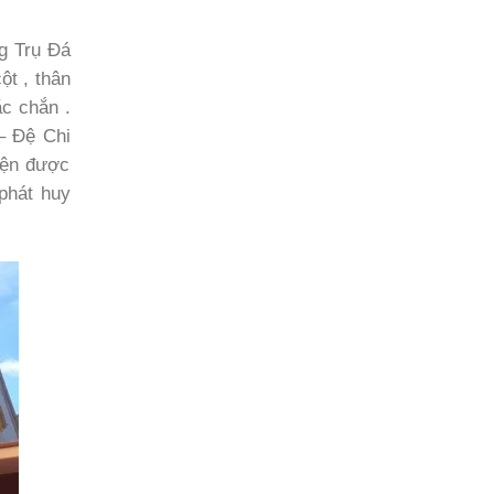
ng Trụ Đá
ột , thân
ắc chắn .
– Đệ Chi
iện được
phát huy