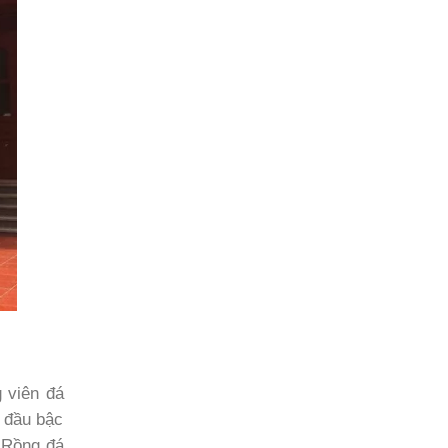
 viên đá
i đầu bậc
g Rồng đá