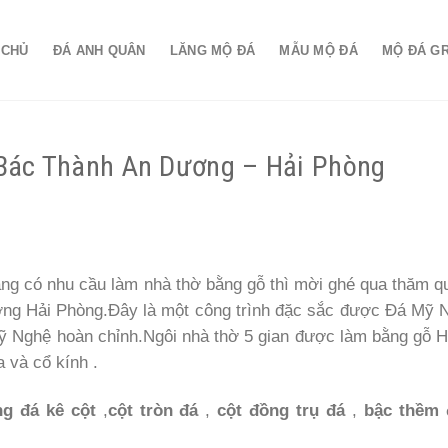
 CHỦ
ĐÁ ANH QUÂN
LĂNG MỘ ĐÁ
MẪU MỘ ĐÁ
MỘ ĐÁ G
h Bác Thành An Dương – Hải Phòng
ng có nhu cầu làm nhà thờ bằng gỗ thì mời ghé qua thăm q
ương Hải Phòng.Đây là một công trình đặc sắc được Đá Mỹ 
Mỹ Nghệ hoàn chỉnh.Ngôi nhà thờ 5 gian được làm bằng gỗ 
 và cổ kính .
g đá kê cột
,
cột tròn đá
,
cột đồng trụ đá
,
bậc thềm 