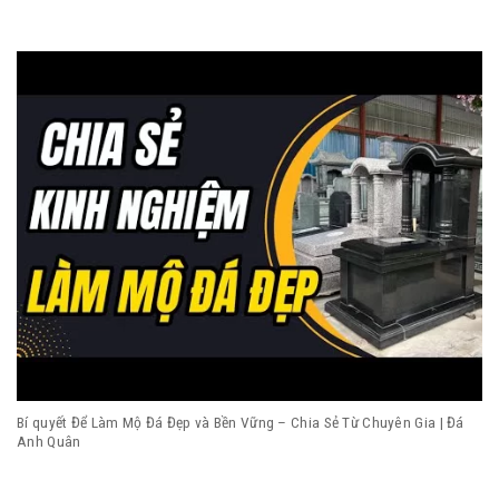
Bí quyết Để Làm Mộ Đá Đẹp và Bền Vững – Chia Sẻ Từ Chuyên Gia | Đá
Anh Quân