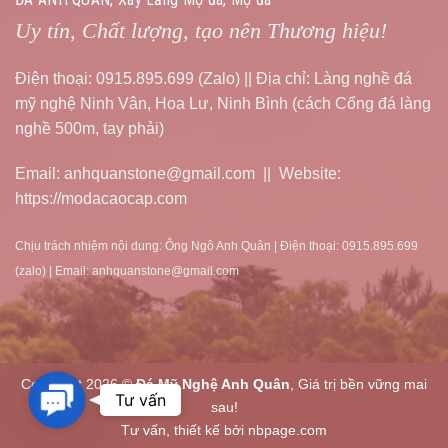
Uy tín, Chất lượng, tạo nên Thương hiệu!
Điện thoại: 0915.895.699 (Zalo) || Địa chỉ: Làng nghề đá
mỹ nghệ Ninh Vân, Hoa Lư, Ninh Bình (cách Cổng đá làng
nghề 500m, tay phải)
Email: anhquanstone@gmail.com || Website:
https://modacaocap.com
Chịu trách nhiệm nội dung: Ông Ngô Anh Quân | Điện thoại: 0915.895.699
(zalo) | Email: anhquanstone@gmail.com
Copyright 2026 ©
Đá Mỹ Nghệ Anh Quân
, Giá trị bền vững mai
Contact
Tư vấn
sau!
Us
Tư vấn, thiết kế bởi nbpage.com