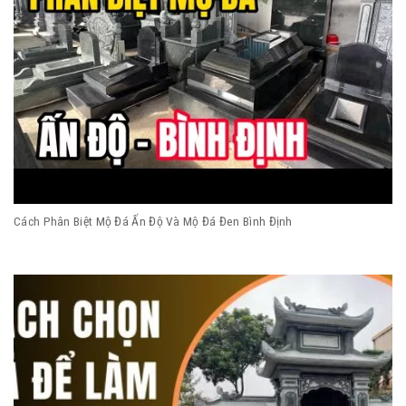
Cách Phân Biệt Mộ Đá Ấn Độ Và Mộ Đá Đen Bình Định