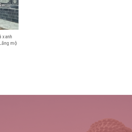
á xanh
 Lăng mộ