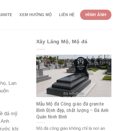
HÌNH ẢNH
RANITE
XEM HƯỚNG MỘ
LIÊN HỆ
Xây Lăng Mộ, Mộ đá
họ, Lan
huôn
Mẫu Mộ đá Công giáo đá granite
Bình Định đẹp, chất lượng – Đá Anh
hề đá mỹ
Quân Ninh Bình
 Anh
Mộ đá công giáo không chỉ là nơi an
trước khi