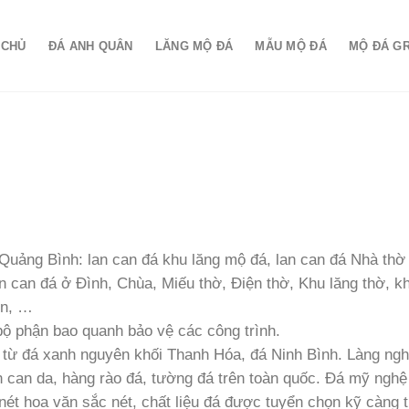
 CHỦ
ĐÁ ANH QUÂN
LĂNG MỘ ĐÁ
MẪU MỘ ĐÁ
MỘ ĐÁ G
ảng Bình: lan can đá khu lăng mộ đá, lan can đá Nhà thờ 
n can đá ở Đình, Chùa, Miếu thờ, Điện thờ, Khu lăng thờ, k
iên, …
bộ phận bao quanh bảo vệ các công trình.
từ đá xanh nguyên khối Thanh Hóa, đá Ninh Bình. Làng ng
n can da, hàng rào đá, tường đá trên toàn quốc. Đá mỹ nghệ
ét hoa văn sắc nét, chất liệu đá được tuyển chọn kỹ càng 