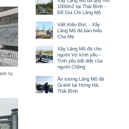
Xây Lăng Mộ đá quy mô
1000m2 tại Thái Bình -
Đỗ Gia Chi Lăng Mộ
Việt Kiều Đức - Xây
Lăng Mộ đá báo hiếu
Cha Mẹ
Xây Lăng Mộ đá cho
người Vợ kính yêu -
Tình yêu bất diệt của
người Chồng
xanh tự
Ấn tượng Lăng Mộ đá
Granit tại Hưng Hà,
Thái Bình